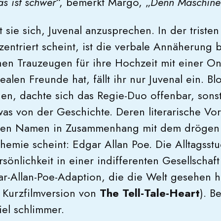
s ist schwer
“, bemerkt Margo, „
Denn Maschinen
 sie sich, Juvenal anzusprechen. In der triste
zentriert scheint, ist die verbale Annäherung 
en Trauzeugen für ihre Hochzeit mit einer On
ealen Freunde hat, fällt ihr nur Juvenal ein. Bl
en, dachte sich das Regie-Duo offenbar, sons
as von der Geschichte. Deren literarische Vo
sen Namen in Zusammenhang mit dem drögen 
hemie scheint: Edgar Allan Poe. Die Alltagsstu
sönlichkeit in einer indifferenten Gesellschaft 
r-Allan-Poe-Adaption, die die Welt gesehen h
 Kurzfilmversion von
The Tell-Tale-Heart
). B
iel schlimmer.