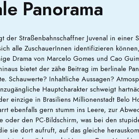
ale Panorama
agt der Straßenbahnschaffner Juvenal in einer S
sich alle ZuschauerInnen identifizieren können
mige Drama von Marcelo Gomes und Cao Guim
inaus bietet der zähe Beitrag im berlinale Pa
e. Schauwerte? Inhaltliche Aussagen? Atmos
unzugängliche Hauptcharakter schweigt hartnäc
 der einzige in Brasiliens Millionenstadt Belo H
arrt ebenfalls gern stumm ins Leere, zur Abwe
e oder den PC-Bildschirm, was bei den stupid
ie sie dort aufruft, auf das gleiche herauskom