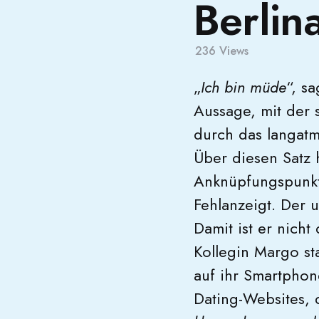
Berlin
236
Views
„
Ich bin müde
“, s
Aussage, mit der 
durch das langat
Über diesen Satz h
Anknüpfungspunkt
Fehlanzeigt. Der 
Damit ist er nicht
Kollegin Margo st
auf ihr Smartphon
Dating-Websites, d