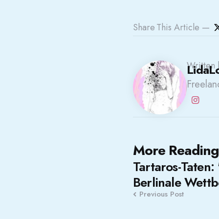
Share
This Article
Written 
LidaL
Freelanc
Post
More Reading
Tartaros-Taten:
navigation
Berlinale Wett
Previous Post