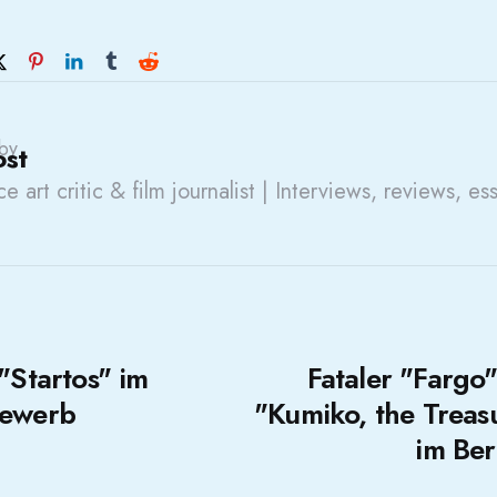
by
ost
e art critic & film journalist | Interviews, reviews, es
 "Startos" im
Fataler "Fargo"
bewerb
"Kumiko, the Treas
im Ber