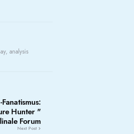
say, analysis
-Fanatismus:
ure Hunter "
linale Forum
Next Post