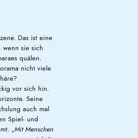
zene. Das ist eine
, wenn sie sich
araes quälen.
norama nicht viele
phäre?
kig vor sich hin.
orizonte. Seine
chslung auch mal
en Spiel- und
mt. „
Mit Menschen