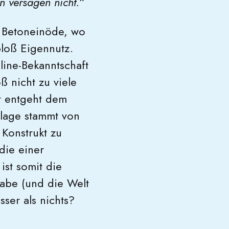
 versagen nicht.
“
n Betoneinöde, wo
bloß Eigennutz.
line-Bekanntschaft
oß nicht zu viele
t entgeht dem
rlage stammt von
Konstrukt zu
die einer
ist somit die
abe (und die Welt
esser als nichts?