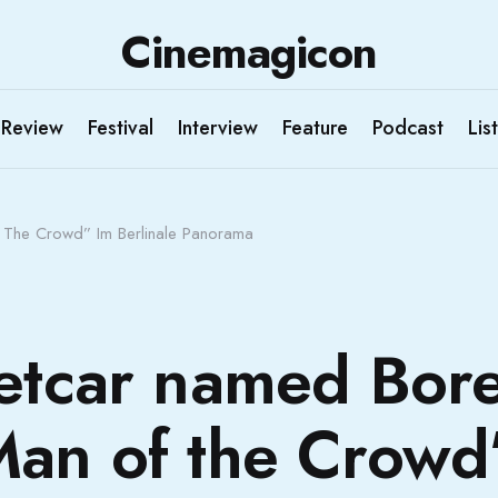
Cinemagicon
Review
Festival
Interview
Feature
Podcast
List
The Crowd” Im Berlinale Panorama
eetcar named Bor
an of the Crowd