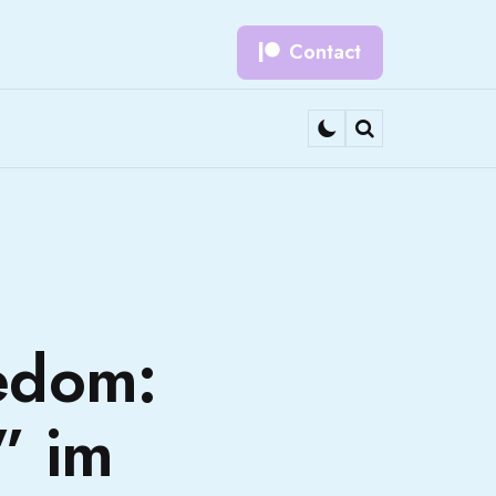
Contact
Search
edom:
” im