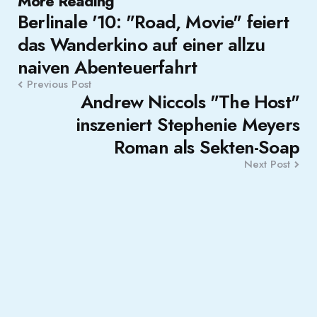
Post
More Reading
Berlinale '10: "Road, Movie" feiert
navigation
das Wanderkino auf einer allzu
naiven Abenteuerfahrt
Previous Post
Andrew Niccols "The Host"
inszeniert Stephenie Meyers
Roman als Sekten-Soap
Next Post