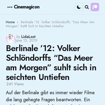
Cinemagicon
Cont
Menu
Search
Home
Berlinale ’12: Volker Schlöndorffs “Das Meer Am
Morgen” Suhlt Sich In Seichten Untiefen
Posted
by
LidaLost
June 13, 2019
by
Berlinale ’12: Volker
Schlöndorffs “Das Meer
am Morgen” suhlt sich in
seichten Untiefen
241
Views
Auf der Berlinale gibt es immer wieder Filme
die lang gehegte Fragen beantworten. Ein