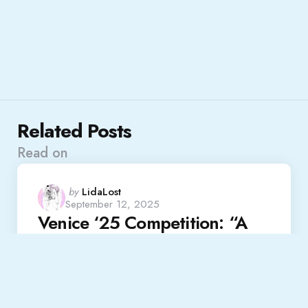
Related Posts
Read on
Posted
by
LidaLost
September 12, 2025
by
Venice ‘25 Competition: “A
House of Dynamite”
Read More
Festival