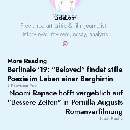
Written by
LidaLost
Freelance art critic & film journalist |
Interviews, reviews, essay, analysis
Post
More Reading
Berlinale '19: "Beloved" findet stille
navigation
Poesie im Leben einer Berghirtin
Previous Post
Noomi Rapace hofft vergeblich auf
"Bessere Zeiten" in Pernilla Augusts
Romanverfilmung
Next Post