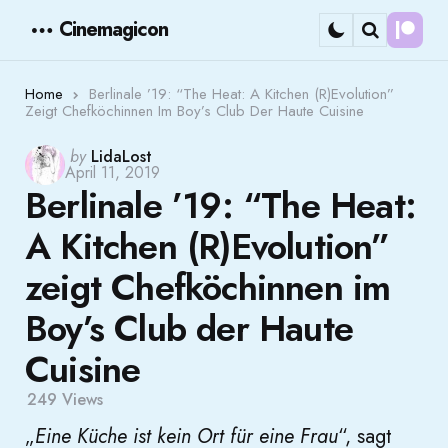
Cinemagicon
Cont
Menu
Search
Home
Berlinale ’19: “The Heat: A Kitchen (R)Evolution”
Zeigt Chefköchinnen Im Boy’s Club Der Haute Cuisine
Posted
by
LidaLost
April 11, 2019
by
Berlinale ’19: “The Heat:
A Kitchen (R)Evolution”
zeigt Chefköchinnen im
Boy’s Club der Haute
Cuisine
249
Views
„
Eine Küche ist kein Ort für eine Frau
“, sagt