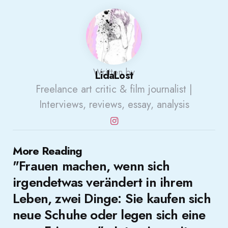
Written by
LidaLost
Freelance art critic & film journalist |
Interviews, reviews, essay, analysis
Post
More Reading
"Frauen machen, wenn sich
navigation
irgendetwas verändert in ihrem
Leben, zwei Dinge: Sie kaufen sich
neue Schuhe oder legen sich eine