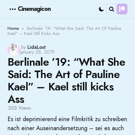
Cinemagicon
Cont
Menu
Search
Home
Berlinale ’19: “What She Said: The Art Of Pauline
Kael” – Kael Still Kicks Ass
Posted
by
LidaLost
January 28, 2019
by
Berlinale ’19: “What She
Said: The Art of Pauline
Kael” – Kael still kicks
Ass
203
Views
Es ist deprimierend eine Filmkritik zu schreiben
nach einer Auseinandersetzung – sei es auch