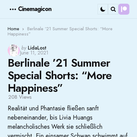
Cinemagicon
Cont
Menu
Search
Home
Berlinale ’21 Summer Special Shorts: “More
Happiness”
Posted
by
LidaLost
June 11, 2021
by
Berlinale ’21 Summer
Special Shorts: “More
Happiness”
208
Views
Realität und Phantasie fließen sanft
nebeneinander, bis Livia Huangs
melancholisches Werk sie schließlich
vermischt. Ein einsamer Schwan schwimmt auf