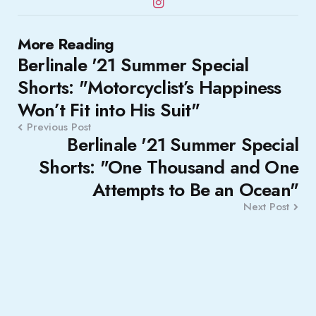
Post
More Reading
Berlinale '21 Summer Special
navigation
Shorts: "Motorcyclist’s Happiness
Won’t Fit into His Suit"
Previous Post
Berlinale '21 Summer Special
Shorts: "One Thousand and One
Attempts to Be an Ocean"
Next Post