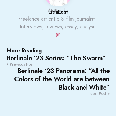
Written by
LidaLost
Freelance art critic & film journalist |
Interviews, reviews, essay, analysis
Post
More Reading
Berlinale ‘23 Series: “The Swarm”
navigation
Previous Post
Berlinale ‘23 Panorama: “All the
Colors of the World are between
Black and White”
Next Post