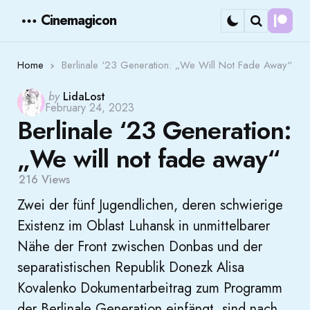
Cinemagicon
Cont
Menu
Search
Home
Berlinale ‘23 Generation: „We Will Not Fade Away“
Posted
by
LidaLost
February 24, 2023
by
Berlinale ‘23 Generation:
„We will not fade away“
216
Views
Zwei der fünf Jugendlichen, deren schwierige
Existenz im Oblast Luhansk in unmittelbarer
Nähe der Front zwischen Donbas und der
separatistischen Republik Donezk Alisa
Kovalenko Dokumentarbeitrag zum Programm
der Berlinale Generation einfängt, sind nach