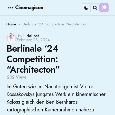
Cinemagicon
Cont
Menu
Search
Home
Berlinale ‘24 Competition: “Architecton”
Posted
by
LidaLost
February 23, 2024
by
Berlinale ‘24
Competition:
“Architecton”
202
Views
Im Guten wie im Nachteiligen ist Victor
Kossakovskys jüngstes Werk ein kinematischer
Koloss gleich den Ben Bernhards
kartographischen Kamerarahmen nahezu