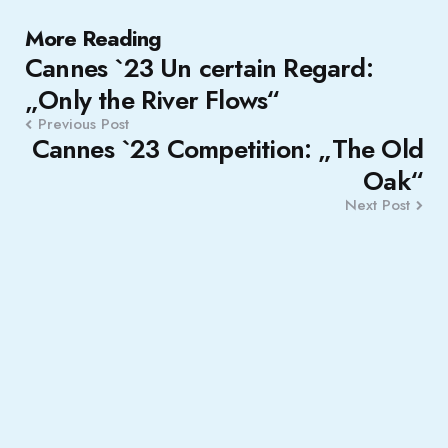
Post
More Reading
Cannes `23 Un certain Regard:
navigation
„Only the River Flows“
Previous Post
Cannes `23 Competition: „The Old
Oak“
Next Post