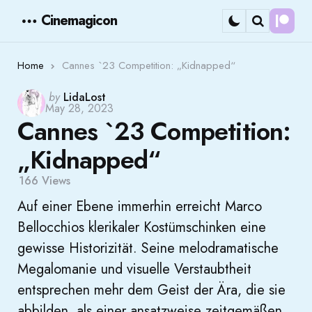
Cinemagicon
Cont
Menu
Search
Home
Cannes `23 Competition: „Kidnapped“
Posted
by
LidaLost
May 28, 2023
by
Cannes `23 Competition:
„Kidnapped“
166
Views
Auf einer Ebene immerhin erreicht Marco
Bellocchios klerikaler Kostümschinken eine
gewisse Historizität. Seine melodramatische
Megalomanie und visuelle Verstaubtheit
entsprechen mehr dem Geist der Ära, die sie
abbilden, als einer ansatzweise zeitgemäßen