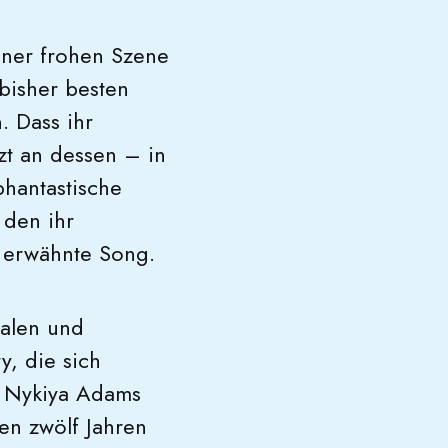
iner frohen Szene
bisher besten
. Dass ihr
tzt an dessen – in
phantastische
 den ihr
r erwähnte Song.
ialen und
y, die sich
n Nykiya Adams
ren zwölf Jahren