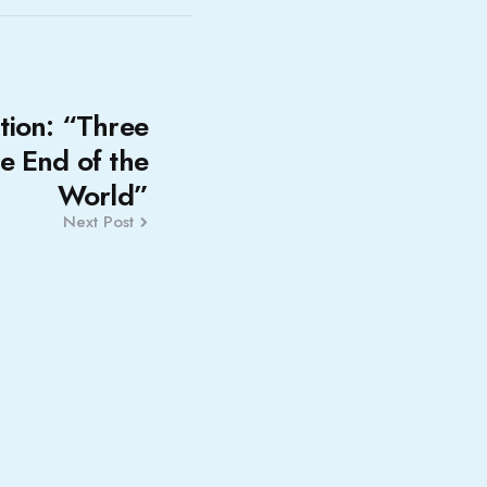
tion: “Three
he End of the
World”
Next Post