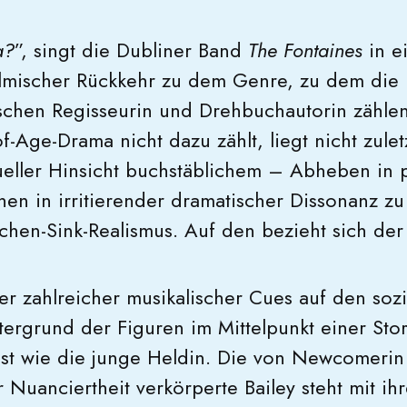
a?
”, singt die Dubliner Band
The Fontaines
in e
lmischer Rückkehr zu dem Genre, zu dem die 
ischen Regisseurin und Drehbuchautorin zählen
-Age-Drama nicht dazu zählt, liegt nicht zule
sueller Hinsicht buchstäblichem – Abheben in 
hen in irritierender dramatischer Dissonanz zu
tchen-Sink-Realismus. Auf den bezieht sich de
ner zahlreicher musikalischer Cues auf den soz
tergrund der Figuren im Mittelpunkt einer Stor
ässt wie die junge Heldin. Die von Newcomeri
er Nuanciertheit verkörperte Bailey steht mit ih