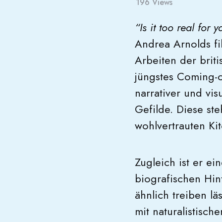
196
Views
“Is it too real for y
Andrea Arnolds fi
Arbeiten der brit
jüngstes Coming-of
narrativer und vi
Gefilde. Diese ste
wohlvertrauten Ki
Zugleich ist er ei
biografischen Hin
ähnlich treiben l
mit naturalistisch