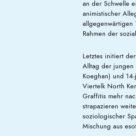
an der Schwelle e
animistischer All
allgegenwärtigen 
Rahmen der sozia
Letztes initiert d
Alltag der jungen 
Koeghan) und 14-
Viertelk North Ke
Graffitis mehr nac
strapazieren weit
soziologischer S
Mischung aus esot