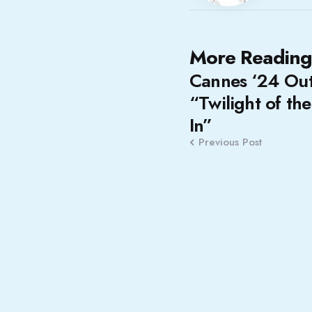
Post
More Reading
Cannes ‘24 Out
navigation
“Twilight of th
In”
Previous Post