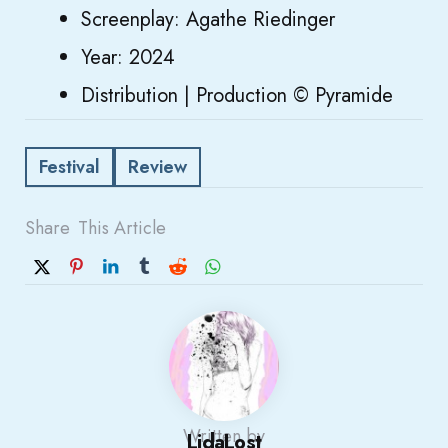
Screenplay: Agathe Riedinger
Year: 2024
Distribution | Production © Pyramide
Festival
Review
Share
This Article
Written by
LidaLost