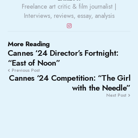
Freelance art critic & film journalist |
Interviews, reviews, essay, analysis
Post
More Reading
Cannes ‘24 Director’s Fortnight:
navigation
“East of Noon”
Previous Post
Cannes ‘24 Competition: “The Girl
with the Needle”
Next Post