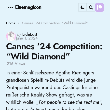
Cinemagicon
Cont
Menu
Search
Home
Cannes ‘24 Competition: “Wild Diamond”
Posted
by
LidaLost
June 1, 2024
by
Cannes ‘24 Competition:
“Wild Diamond”
216
Views
In einer Schlüsselszene Agathe Riedingers
grandiosen Spielfilm-Debüts wird die junge
Protagonistin während des Castings für eine
reißerische Reality Show gefragt, was sie
wirklich wolle. „
For people to see the real me
“,
lautete die Antwort; nach der brutalen