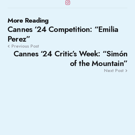
Post
More Reading
Cannes ‘24 Competition: “Emilia
navigation
Perez”
Previous Post
Cannes ‘24 Critic’s Week: “Simón
of the Mountain”
Next Post