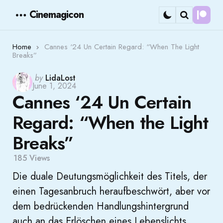
Cinemagicon
Cont
Menu
Search
Home
Cannes ‘24 Un Certain Regard: “When The Light
Breaks”
Posted
by
LidaLost
June 1, 2024
by
Cannes ‘24 Un Certain
Regard: “When the Light
Breaks”
185
Views
Die duale Deutungsmöglichkeit des Titels, der
einen Tagesanbruch heraufbeschwört, aber vor
dem bedrückenden Handlungshintergrund
auch an das Erlöschen eines Lebenslichts