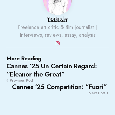
Written by
LidaLost
Freelance art critic & film journalist |
Interviews, reviews, essay, analysis
Post
More Reading
Cannes ‘25 Un Certain Regard:
navigation
“Eleanor the Great”
Previous Post
Cannes ‘25 Competition: “Fuori”
Next Post