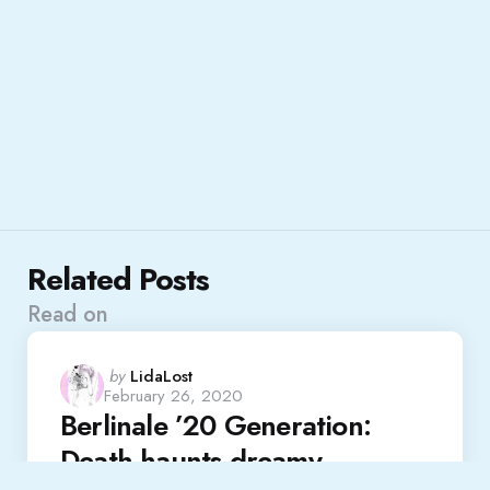
Related Posts
Read on
Posted
by
LidaLost
February 26, 2020
by
Berlinale ’20 Generation:
Death haunts dreamy