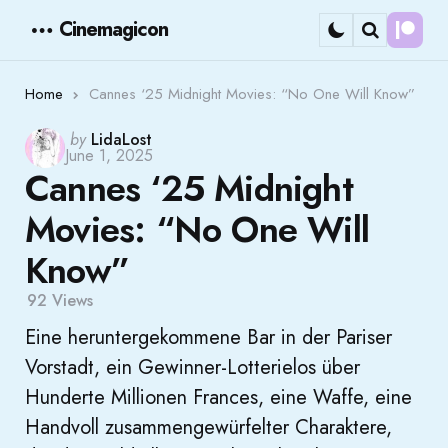
Cinemagicon
Cont
Menu
Search
Home
Cannes ‘25 Midnight Movies: “No One Will Know”
Posted
by
LidaLost
June 1, 2025
by
Cannes ‘25 Midnight
Movies: “No One Will
Know”
92
Views
Eine heruntergekommene Bar in der Pariser
Vorstadt, ein Gewinner-Lotterielos über
Hunderte Millionen Frances, eine Waffe, eine
Handvoll zusammengewürfelter Charaktere,