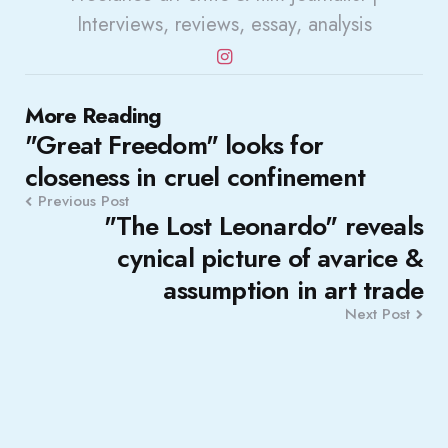
Interviews, reviews, essay, analysis
Post
More Reading
"Great Freedom" looks for
navigation
closeness in cruel confinement
Previous Post
"The Lost Leonardo" reveals
cynical picture of avarice &
assumption in art trade
Next Post