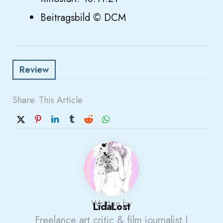
Beitragsbild © DCM
Review
Share
This Article
Written by
LidaLost
Freelance art critic & film journalist |