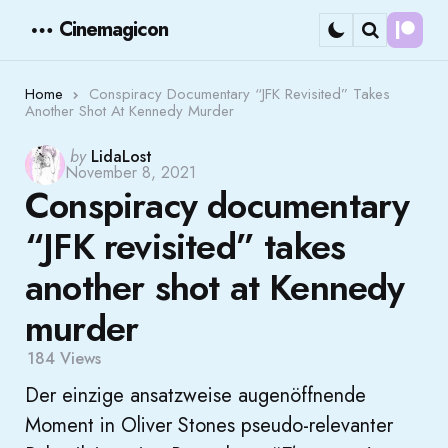
Cinemagicon
Cont
Menu
Search
Home
Conspiracy Documentary “JFK Revisited” Takes
Another Shot At Kennedy Murder
Posted
by
LidaLost
November 8, 2021
by
Conspiracy documentary
“JFK revisited” takes
another shot at Kennedy
murder
184
Views
Der einzige ansatzweise augenöffnende
Moment in Oliver Stones pseudo-relevanter