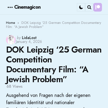
Cinemagicon
Cont
Menu
Search
Home
DOK Leipzig ‘25 German Competition Documentary
Film: “A Jewish Problem”
Posted
by
LidaLost
January 4, 2026
by
DOK Leipzig ‘25 German
Competition
Documentary Film: “A
Jewish Problem”
68
Views
Ausgehend von Fragen nach der eigenen
familiären Identität und nationaler