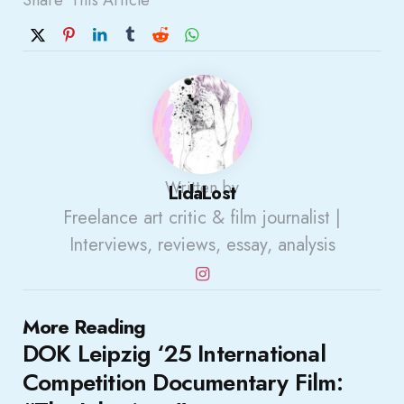
Written by
LidaLost
Freelance art critic & film journalist |
Interviews, reviews, essay, analysis
Post
More Reading
DOK Leipzig ‘25 International
navigation
Competition Documentary Film: