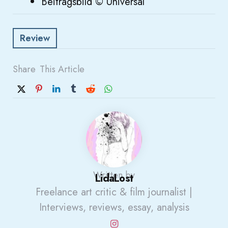
Beitragsbild © Universal
Review
Share
This Article
Written by
LidaLost
Freelance art critic & film journalist |
Interviews, reviews, essay, analysis