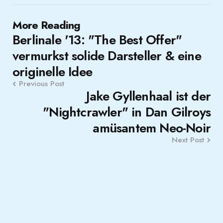
Post
More Reading
Berlinale '13: "The Best Offer"
navigation
vermurkst solide Darsteller & eine
originelle Idee
Previous Post
Jake Gyllenhaal ist der
"Nightcrawler" in Dan Gilroys
amüsantem Neo-Noir
Next Post