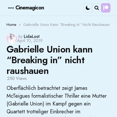
Cinemagicon
Cont
Menu
Search
Home
Gabrielle Union Kann “Breaking In” Nicht Raushauen
Posted
by
LidaLost
April 10, 2019
by
Gabrielle Union kann
“Breaking in” nicht
raushauen
250
Views
Oberflächlich betrachtet zeigt James
McTeigues formalistischer Thriller eine Mutter
(Gabrielle Union) im Kampf gegen ein
Quartett trotteliger Einbrecher im