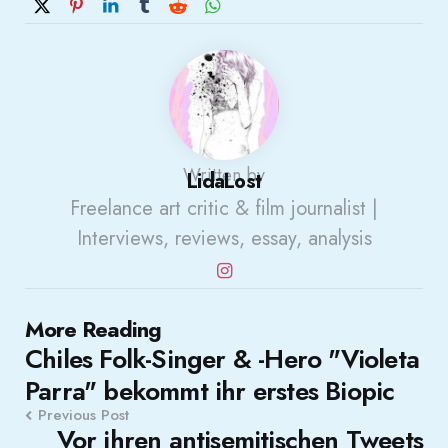
Written by
LidaLost
Freelance art critic & film journalist |
Interviews, reviews, essay, analysis
Post
More Reading
Chiles Folk-Singer & -Hero "Violeta
navigation
Parra" bekommt ihr erstes Biopic
Previous Post
Vor ihren antisemitischen Tweets