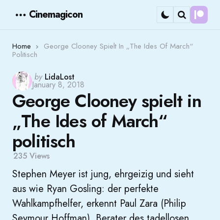
Cinemagicon
Cont
Menu
Search
Home
George Clooney Spielt In „The Ides Of March“
Politisch
Posted
by
LidaLost
January 8, 2018
by
George Clooney spielt in
„The Ides of March“
politisch
235
Views
Stephen Meyer ist jung, ehrgeizig und sieht
aus wie Ryan Gosling: der perfekte
Wahlkampfhelfer, erkennt Paul Zara (Philip
Seymour Hoffman), Berater des tadellosen