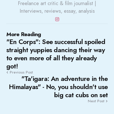
Freelance art critic & film journalist |
Interviews, reviews, essay, analysis
Post
More Reading
"En Corps": See successful spoiled
navigation
straight yuppies dancing their way
to even more of all they already
got!
Previous Post
"Ta'igara: An adventure in the
Himalayas" - No, you shouldn't use
big cat cubs on set
Next Post