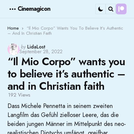
Cinemagicon
Cont
Menu
Search
Home
“Il Mio Corpo” Wants You To Believe It’s Authentic
– And In Christian Faith
Posted
by
LidaLost
September 28, 2022
by
“Il Mio Corpo” wants you
to believe it’s authentic –
and in Christian faith
192
Views
Dass Michele Pennetta in seinem zweiten
Langfilm das Gefühl zielloser Leere, das die
beiden jungen Männer im Mittelpunkt des neo-
realistischen Diptychs umfängt, greifbar