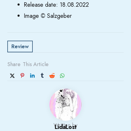
Release date: 18.08.2022
Image © Salzgeber
Review
Share
This Article
Written by
LidaLost