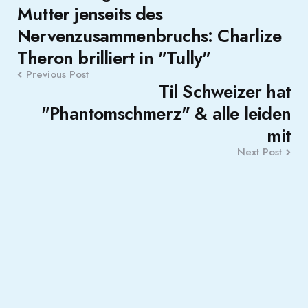
Mutter jenseits des
navigation
Nervenzusammenbruchs: Charlize
Theron brilliert in "Tully"
Previous Post
Til Schweizer hat
"Phantomschmerz" & alle leiden
mit
Next Post