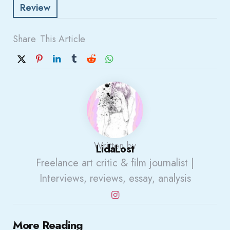
Review
Share
This Article
Written by
LidaLost
Freelance art critic & film journalist |
Interviews, reviews, essay, analysis
Post
More Reading