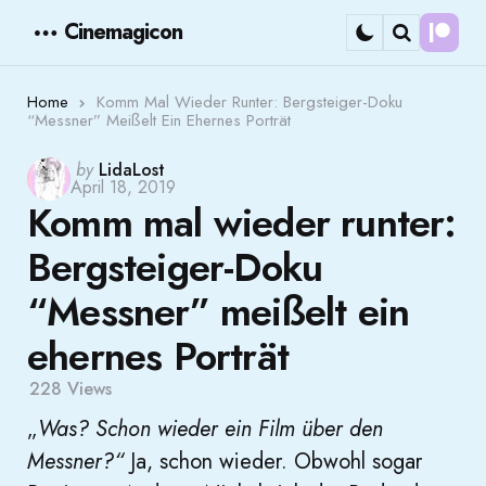
Cinemagicon
Cont
Menu
Search
Home
Komm Mal Wieder Runter: Bergsteiger-Doku
“Messner” Meißelt Ein Ehernes Porträt
Posted
by
LidaLost
April 18, 2019
by
Komm mal wieder runter:
Bergsteiger-Doku
“Messner” meißelt ein
ehernes Porträt
228
Views
„
Was? Schon wieder ein Film über den
Messner?“
Ja, schon wieder. Obwohl sogar