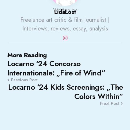
Written by
LidaLost
Freelance art critic & film journalist |
Interviews, reviews, essay, analysis
Post
More Reading
Locarno ‘24 Concorso
navigation
Internationale: „Fire of Wind“
Previous Post
Locarno ‘24 Kids Screenings: „The
Colors Within“
Next Post