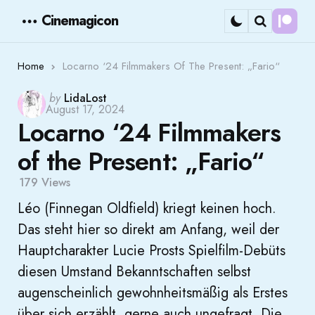
Cinemagicon
Cont
Menu
Search
Home
Locarno ‘24 Filmmakers Of The Present: „Fario“
Posted
by
LidaLost
August 17, 2024
by
Locarno ‘24 Filmmakers
of the Present: „Fario“
179
Views
Léo (Finnegan Oldfield) kriegt keinen hoch.
Das steht hier so direkt am Anfang, weil der
Hauptcharakter Lucie Prosts Spielfilm-Debüts
diesen Umstand Bekanntschaften selbst
augenscheinlich gewohnheitsmäßig als Erstes
über sich erzählt, gerne auch ungefragt. Die