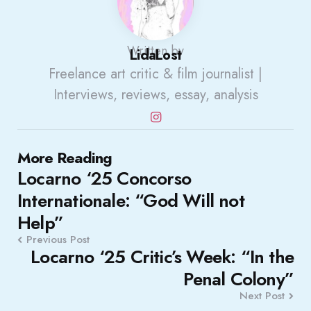
Written by
LidaLost
Freelance art critic & film journalist |
Interviews, reviews, essay, analysis
Post
More Reading
Locarno ‘25 Concorso
navigation
Internationale: “God Will not
Help”
Previous Post
Locarno ‘25 Critic’s Week: “In the
Penal Colony”
Next Post