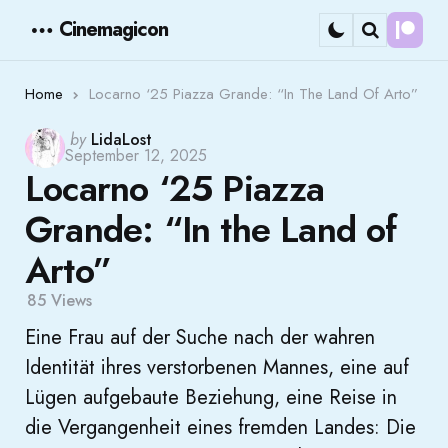
Cinemagicon
Cont
Menu
Search
Home
Locarno ‘25 Piazza Grande: “In The Land Of Arto”
Posted
by
LidaLost
September 12, 2025
by
Locarno ‘25 Piazza
Grande: “In the Land of
Arto”
85
Views
Eine Frau auf der Suche nach der wahren
Identität ihres verstorbenen Mannes, eine auf
Lügen aufgebaute Beziehung, eine Reise in
die Vergangenheit eines fremden Landes: Die