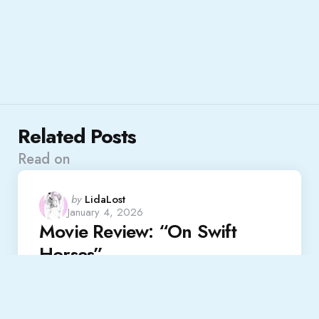
Related Posts
Read on
Posted
by
LidaLost
January 4, 2026
by
Movie Review: “On Swift
Horses”
Read More
Review