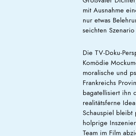
Großvater Dichter
mit Ausnahme eine
nur etwas Belehrun
seichten Szenario
Die TV-Doku-Perspe
Komödie Mockumen
moralische und ps
Frankreichs Provi
bagatellisiert ih
realitätsferne Id
Schauspiel bleib
holprige Inszenie
Team im Film abzie