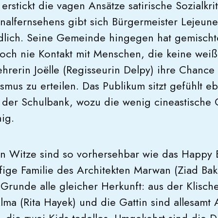
rstickt die vagen Ansätze satirische Sozialkrit
alfernsehens gibt sich Bürgermeister Lejeune
ndlich. Seine Gemeinde hingegen hat gemisch
och nie Kontakt mit Menschen, die keine wei
hrerin Joëlle (Regisseurin Delpy) ihre Chance s
mus zu erteilen. Das Publikum sitzt gefühlt eb
 der Schulbank, wozu die wenig cineastische O
nig.
 Witze sind so vorhersehbar wie das Happy E
fige Familie des Architekten Marwan (Ziad Bak
runde alle gleicher Herkunft: aus der Klische
lma (Rita Hayek) und die Gattin sind allesamt