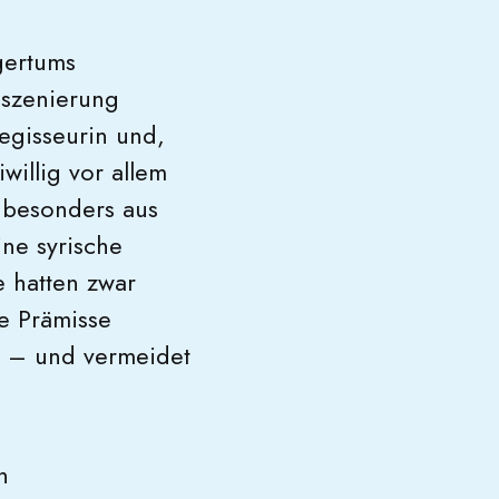
gertums
Inszenierung
Regisseurin und,
willig vor allem
 besonders aus
ne syrische
 hatten zwar
de Prämisse
t – und vermeidet
n