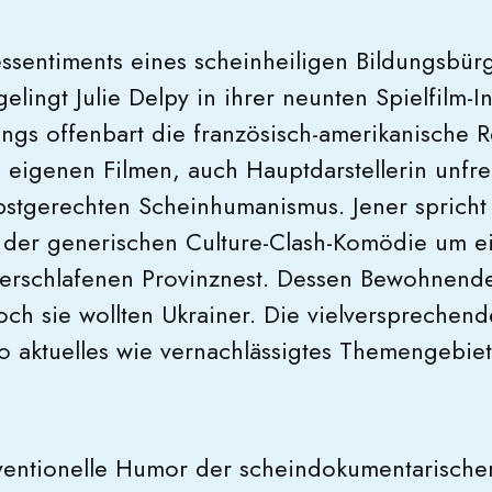
ssentiments eines scheinheiligen Bildungsbür
elingt Julie Delpy in ihrer neunten Spielfilm-
dings offenbart die französisch-amerikanische 
n eigenen Filmen, auch Hauptdarstellerin unfrei
bstgerechten Scheinhumanismus. Jener spricht
e der generischen Culture-Clash-Komödie um ei
verschlafenen Provinznest. Dessen Bewohnende
och sie wollten Ukrainer. Die vielversprechen
o aktuelles wie vernachlässigtes Themengebie
ventionelle Humor der scheindokumentarische