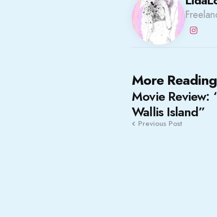
LidaL
Freelanc
Post
More Reading
Movie Review: 
navigation
Wallis Island”
Previous Post