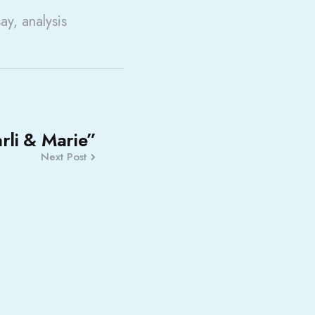
say, analysis
rli & Marie”
Next Post