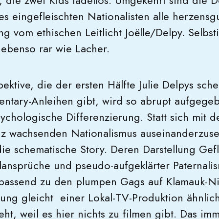
, die zwei Kids tadellos. Umgekehrt sind di
s eingefleischten Nationalisten alle herzensg
g vom ethischen Leitlicht Joëlle/Delpy. Selbsti
 ebenso rar wie Lacher.
ktive, die der ersten Hälfte Julie Delpys sche
tary-Anleihen gibt, wird so abrupt aufgegeb
ychologische Differenzierung. Statt sich mit 
nz wachsenden Nationalismus auseinanderzuse
n die schematische Story. Deren Darstellung Ge
ealansprüche und pseudo-aufgeklärter Paternali
t passend zu den plumpen Gags auf Klamauk-Ni
rung gleicht einer Lokal-TV-Produktion ähnlic
ht, weil es hier nichts zu filmen gibt. Das imm