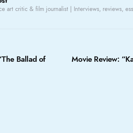
ost
e art critic & film journalist | Interviews, reviews, es
“The Ballad of
Movie Review: “Ka