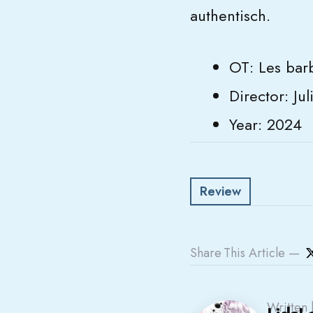
authentisch.
OT: Les bar
Director: Ju
Year: 2024
Review
Share
This Article
Written 