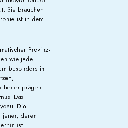
e Dorfbewohnenden
ut. Sie brauchen
ronie ist in dem
matischer Provinz-
en wie jede
dem besonders in
tzen,
flohener prägen
smus. Das
veau. Die
h jener, deren
erhin ist