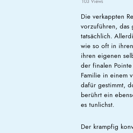
103
Views
Die verkappten Re
vorzuführen, das g
tatsächlich. Aller
wie so oft in ihre
ihren eigenen sel
der finalen Point
Familie in einem 
dafür gestimmt, d
berührt ein ebens
es tunlichst.
Der krampfig kon