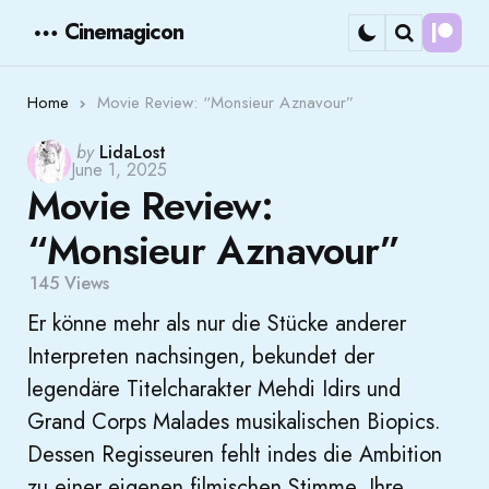
Cinemagicon
Cont
Menu
Search
Home
Movie Review: “Monsieur Aznavour”
Posted
by
LidaLost
June 1, 2025
by
Movie Review:
“Monsieur Aznavour”
145
Views
Er könne mehr als nur die Stücke anderer
Interpreten nachsingen, bekundet der
legendäre Titelcharakter Mehdi Idirs und
Grand Corps Malades musikalischen Biopics.
Dessen Regisseuren fehlt indes die Ambition
zu einer eigenen filmischen Stimme. Ihre