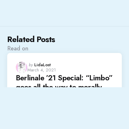
Related Posts
Read on
Posted
by
LidaLost
March 4, 2021
by
Berlinale ’21 Special: “Limbo”
goes all the way to morally
polluted purgatory
Read More
Festival