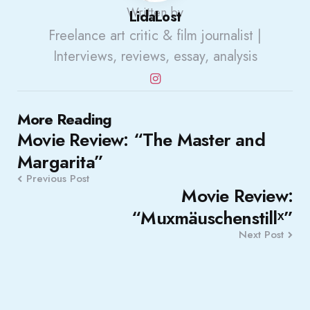
Written by
LidaLost
Freelance art critic & film journalist |
Interviews, reviews, essay, analysis
Post
More Reading
Movie Review: “The Master and
navigation
Margarita”
Previous Post
Movie Review:
“Muxmäuschenstillˣ”
Next Post