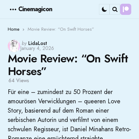
Cinemagicon
Cont
Menu
Search
Home
Movie Review: “On Swift Horses”
Posted
by
LidaLost
January 4, 2026
by
Movie Review: “On Swift
Horses”
64
Views
Für eine – zumindest zu 50 Prozent der
amourösen Verwicklungen – queeren Love
Story, basierend auf dem Roman einer
serbischen Autorin und verfilmt von einem
schwulen Regisseur, ist Daniel Minahans Retro-
Romanze eine ernüchternd straighte