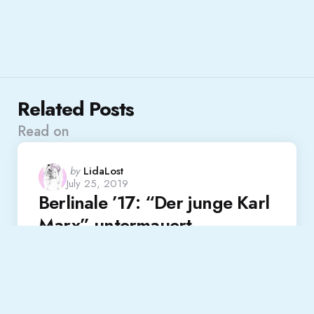
Related Posts
Read on
Posted
by
LidaLost
July 25, 2019
by
Berlinale ’17: “Der junge Karl
Marx” untermauert
Sozialtheorie mit Zeitgeist
Read More
Festival