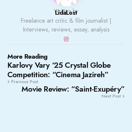
Written by
LidaLost
Freelance art critic & film journalist |
Interviews, reviews, essay, analysis
Post
More Reading
Karlovy Vary ‘25 Crystal Globe
navigation
Competition: “Cinema Jazireh”
Previous Post
Movie Review: “Saint-Exupéry”
Next Post