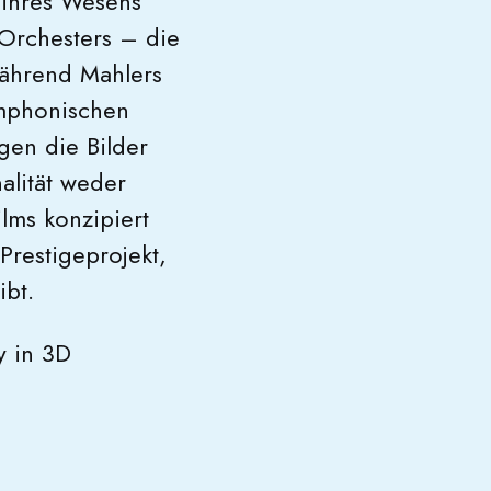
s ihres Wesens
 Orchesters – die
während Mahlers
mphonischen
gen die Bilder
alität weder
lms konzipiert
Prestigeprojekt,
ibt.
y in 3D