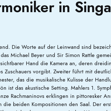
rmoniker in Sing
end. Die Worte auf der Leinwand sind bezeic
, das Michael Beyer und Sir Simon Rattle geme
 unsichtbarer Hand die Kamera an, deren dreid
s Zuschauers vorgibt. Zweiter führt mit deutli
ester, das die musikalische Kulisse der Handlu
ön ist das akustische Setting. Mahlers 1. Sym
ze Rachmaninovs erklingen in pittoresker Anm
n die beiden Kompositionen den Saal. Der erst