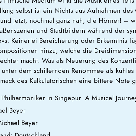
as filmische Medium wirkt die Musik eines Teil
lung selbst ist ein Nichts aus Aufnahmen des
 und jetzt, nochmal ganz nah, die Hörner! – 
aßenszenen und Stadtbildern während der sy
s. Keinerlei Bereicherung oder Erkenntnis fü
ompositionen hinzu, welche die Dreidimension
echter macht. Was als Neuerung des Konzertfi
ch unter dem schillernden Renommee als kühles 
ack des Kalkulatorischen eine bittere Note g
 Philharmoniker in Singapur: A Musical Journe
ael Beyer
ichael Beyer
land: Deutschland