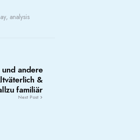
say, analysis
 und andere
tväterlich &
allzu familiär
Next Post