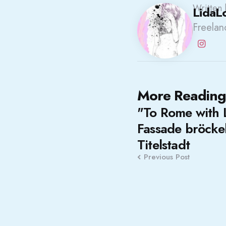
Written 
LidaL
Freelanc
Post
More Reading
"To Rome with L
navigation
Fassade bröckel
Titelstadt
Previous Post