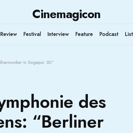
Cinemagicon
Review
Festival
Interview
Feature
Podcast
List
lharmoniker In Singapur 3D”
ymphonie des
ns: “Berliner