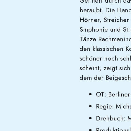
Gefiltert durch d
beraubt. Die Hand
Hörner, Streicher
Smphonie und Str
Tänze Rachmaninov
den klassischen K
schöner noch schl
scheint, zeigt si
dem der Beigeschm
OT: Berliner
Regie: Mich
Drehbuch: M
Produktions