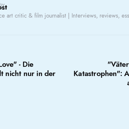
by
ost
e art critic & film journalist | Interviews, reviews, es
ove" - Die
"Väter
t nicht nur in der
Katastrophen": Al