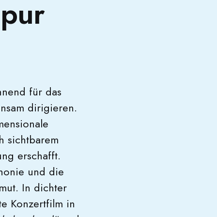
apur
hnend für das
insam dirigieren.
imensionale
ch sichtbarem
ng erschafft.
phonie und die
ut. In dichter
e Konzertfilm in