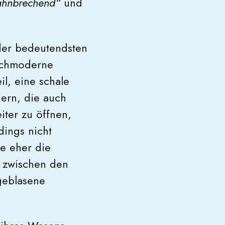
ahnbrechend“
und
der bedeutendsten
hochmoderne
il, eine schale
ern, die auch
ter zu öffnen,
dings nicht
e eher die
e zwischen den
geblasene