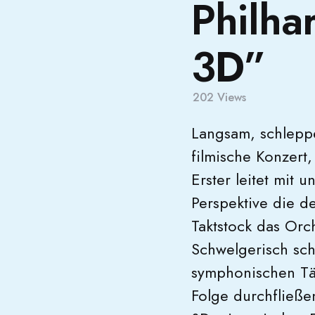
Philha
3D”
202
Views
Langsam, schlepp
filmische Konzert
Erster leitet mit
Perspektive die de
Taktstock das Orch
Schwelgerisch sch
symphonischen Tän
Folge durchfließe