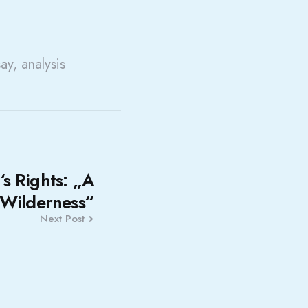
say, analysis
s Rights: „A
 Wilderness“
Next Post