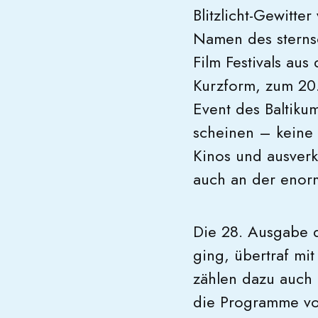
Blitzlicht-Gewitt
Namen des sternsc
Film Festivals au
Kurzform, zum 20. 
Event des Baltiku
scheinen – keine
Kinos und ausver
auch an der enorm
Die 28. Ausgabe 
ging, übertraf mi
zählen dazu auch 
die Programme vo