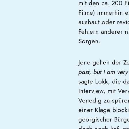
mit den ca. 200 F
Filme) immerhin e
ausbaut oder revid
Fehlern anderer ni
Sorgen.
Jene gelten der Z
past, but I am ver
sagte Lokk, die da
Interview, mit Ver
Venedig zu spüren
einer Klage block
georgischer Bürge
doch noch lief, z