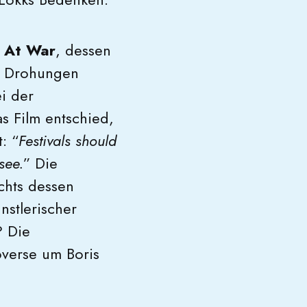
s At War
, dessen
e Drohungen
i der
 Film entschied,
: “
Festivals should
see.
” Die
ichts dessen
nstlerischer
? Die
overse um Boris