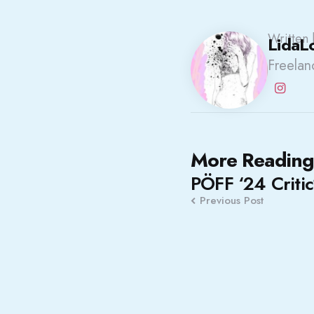
Written 
LidaL
Freelanc
Post
More Reading
PÖFF ‘24 Critic
navigation
Previous Post