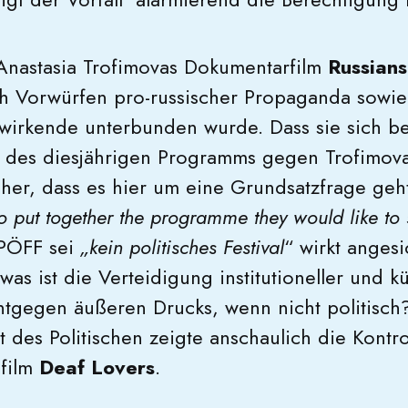
 Anastasia Trofimovas Dokumentarfilm
Russian
ch Vorwürfen pro-russischer Propaganda sowi
twirkende unterbunden wurde. Dass sie sich be
 des diesjährigen Programms gegen Trofimovas
cher, dass es hier um eine Grundsatzfrage geht
o put together the programme they would like to 
PÖFF sei
„kein politisches Festival
“ wirkt anges
was ist die Verteidigung institutioneller und kü
tgegen äußeren Drucks, wenn nicht politisch
t des Politischen zeigte anschaulich die Kontr
film
Deaf Lovers
.