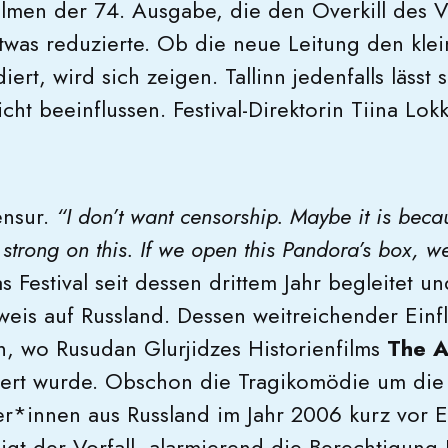
ilmen der 74. Ausgabe, die den Overkill des V
twas reduzierte. Ob die neue Leitung den klein
iert, wird sich zeigen. Tallinn jedenfalls lässt
cht beeinflussen. Festival-Direktorin Tiina Lok
ensur.
“I don’t want censorship. Maybe it is beca
y strong on this. If we open this Pandora’s box,
s Festival seit dessen drittem Jahr begleitet u
weis auf Russland. Dessen weitreichender Einfl
, wo Rusudan Glurjidzes Historienfilms
The A
iert wurde. Obschon die Tragikomödie um die
r*innen aus Russland im Jahr 2006 kurz vor 
eigt der Vorfall alarmierend die Berechtigun