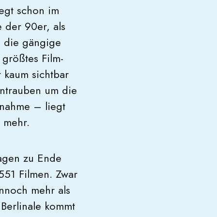
iegt schon im
 der 90er, als
o die gängige
 größtes Film-
 kaum sichtbar
entrauben um die
nahme – liegt
r mehr.
Tagen zu Ende
551 Filmen. Zwar
ennoch mehr als
Berlinale kommt