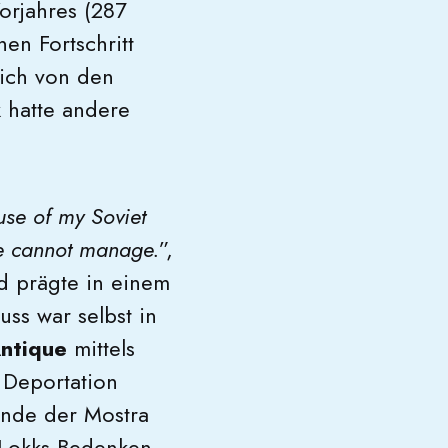
orjahres (287
en Fortschritt
 sich von den
k hatte andere
use of my Soviet
 we cannot manage.
”,
nd prägte in einem
uss war selbst in
ntique
mittels
 Deportation
Ende der Mostra
g Lokks Bedenken.