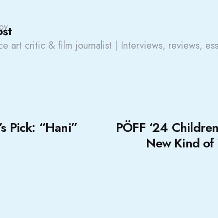
by
ost
e art critic & film journalist | Interviews, reviews, es
’s Pick: “Hani”
PÖFF ‘24 Children‘
New Kind of