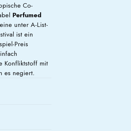
opische Co-
Fabel
Perfumed
ine unter A-List-
ival ist ein
piel-Preis
einfach
Konfliktstoff mit
n es negiert.