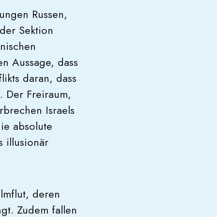
jungen Russen,
 der Sektion
inischen
den Aussage, dass
likts daran, dass
. Der Freiraum,
erbrechen Israels
die absolute
 illusionär
lmflut, deren
gt. Zudem fallen