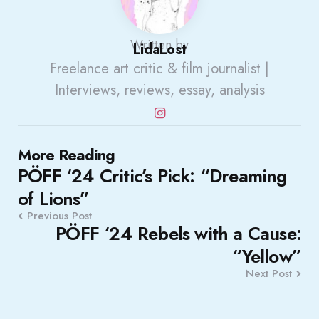
Written by
LidaLost
Freelance art critic & film journalist |
Interviews, reviews, essay, analysis
Post
More Reading
PÖFF ‘24 Critic’s Pick: “Dreaming
navigation
of Lions”
Previous Post
PÖFF ‘24 Rebels with a Cause:
“Yellow”
Next Post