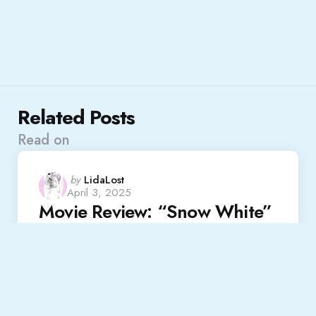
Related Posts
Read on
Posted
by
LidaLost
April 3, 2025
by
Movie Review: “Snow White”
Read More
Review
Posted
by
LidaLost