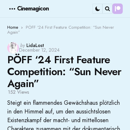
Cinemagicon
Cont
Menu
Search
Home
PÖFF ‘24 First Feature Competition: “Sun Never
Again”
Posted
by
LidaLost
December 12, 2024
by
PÖFF ‘24 First Feature
Competition: “Sun Never
Again”
152
Views
Steigt ein flammendes Gewächshaus plötzlich
in den Himmel auf, um den aussichtslosen
Existenzkampf der macht- und mittellosen
Charaktere zusammen mit der dokumentarisch