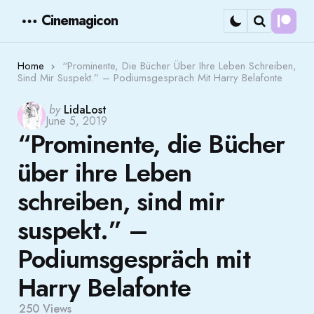
Cinemagicon
Cont
Menu
Search
Home
“Prominente, Die Bücher Über Ihre Leben Schreiben,
Sind Mir Suspekt.” – Podiumsgespräch Mit Harry Belafonte
Posted
by
LidaLost
June 5, 2019
by
“Prominente, die Bücher
über ihre Leben
schreiben, sind mir
suspekt.” –
Podiumsgespräch mit
Harry Belafonte
250
Views