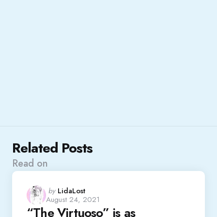
Related Posts
Read on
Posted
by
LidaLost
August 24, 2021
by
“The Virtuoso” is as