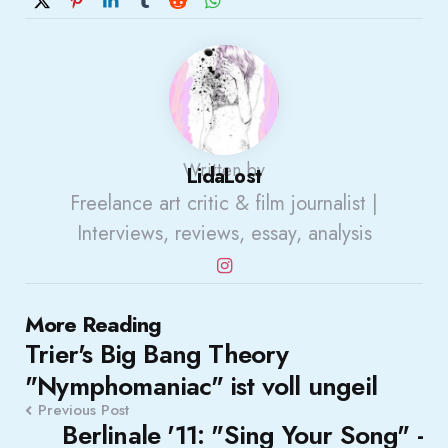
Written by
LidaLost
Freelance art critic & film journalist |
Interviews, reviews, essay, analysis
Post
More Reading
Trier's Big Bang Theory
navigation
"Nymphomaniac" ist voll ungeil
Previous Post
Berlinale '11: "Sing Your Song" -