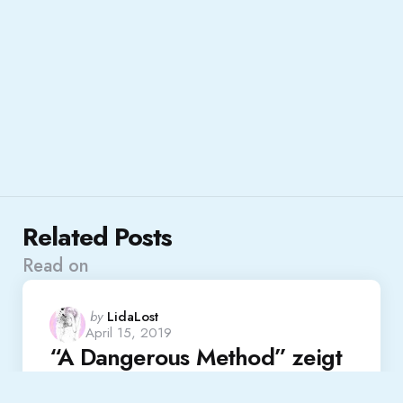
Related Posts
Read on
Posted
by
LidaLost
April 15, 2019
by
“A Dangerous Method” zeigt
Freud & Jung angeregt von