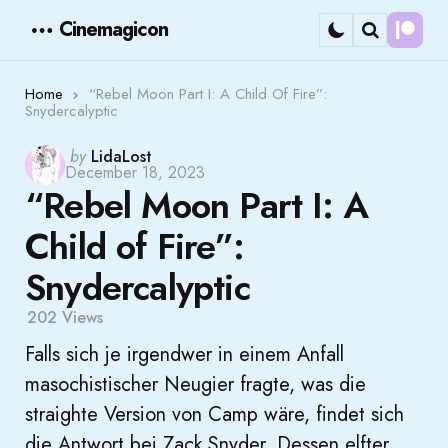
Cinemagicon
Cont
Menu
Search
Home
“Rebel Moon Part I: A Child Of Fire”:
Snydercalyptic
Posted
by
LidaLost
December 18, 2023
by
“Rebel Moon Part I: A
Child of Fire”:
Snydercalyptic
202
Views
Falls sich je irgendwer in einem Anfall
masochistischer Neugier fragte, was die
straighte Version von Camp wäre, findet sich
die Antwort bei Zack Snyder. Dessen elfter