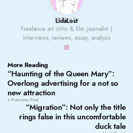
Written by
LidaLost
Freelance art critic & film journalist |
Interviews, reviews, essay, analysis
Post
More Reading
“Haunting of the Queen Mary”:
navigation
Overlong advertising for a not so
new attraction
Previous Post
“Migration”: Not only the title
rings false in this uncomfortable
duck tale