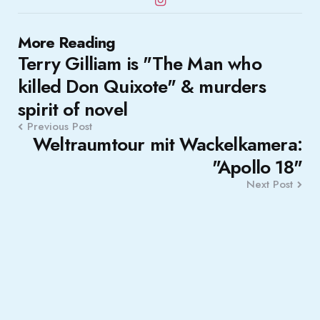
Post
More Reading
Terry Gilliam is "The Man who
navigation
killed Don Quixote" & murders
spirit of novel
Previous Post
Weltraumtour mit Wackelkamera:
"Apollo 18"
Next Post