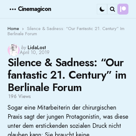
Cinemagicon
Cont
Menu
Search
Home
Silence & Sadness: “Our Fantastic 21. Century” Im
Berlinale Forum
Posted
by
LidaLost
April 10, 2019
by
Silence & Sadness: “Our
fantastic 21. Century” im
Berlinale Forum
196
Views
Sogar eine Mitarbeiterin der chirurgischen
Praxis sagt der jungen Protagonistin, was diese
unter dem erstickenden sozialen Druck nicht
glauben kann: Sie braucht keine