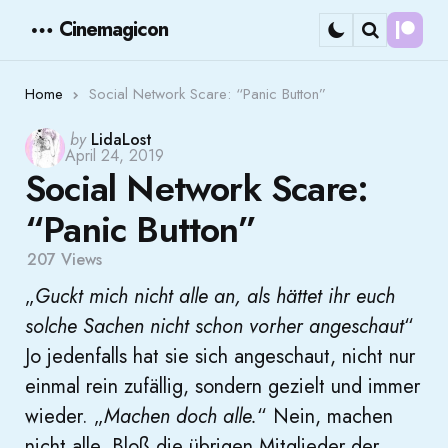
Cinemagicon
Cont
Menu
Search
Home
Social Network Scare: “Panic Button”
Posted
by
LidaLost
April 24, 2019
by
Social Network Scare:
“Panic Button”
207
Views
„
Guckt mich nicht alle an, als hättet ihr euch
solche Sachen nicht schon vorher angeschaut
“
Jo jedenfalls hat sie sich angeschaut, nicht nur
einmal rein zufällig, sondern gezielt und immer
wieder. „
Machen doch alle.
“ Nein, machen
nicht alle. Bloß die übrigen Mitglieder der