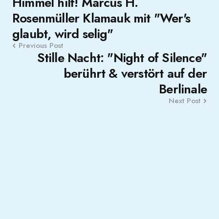
Himmel hilf! Marcus H.
navigation
Rosenmüller Klamauk mit "Wer's
glaubt, wird selig"
Previous Post
Stille Nacht: "Night of Silence"
berührt & verstört auf der
Berlinale
Next Post