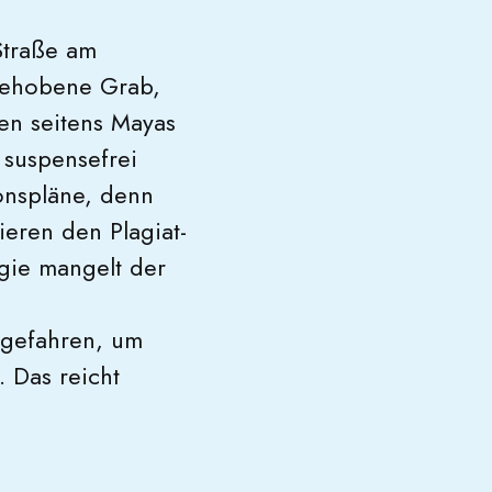
Straße am
sgehobene Grab,
ten seitens Mayas
z suspensefrei
ionspläne, denn
ieren den Plagiat-
ogie mangelt der
fgefahren, um
 Das reicht