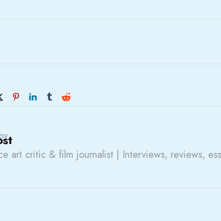
by
ost
e art critic & film journalist | Interviews, reviews, es