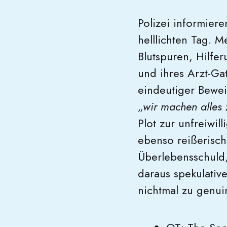
Polizei informier
helllichten Tag. 
Blutspuren, Hilfer
und ihres Arzt-Gat
eindeutiger Bewei
„
wir machen alle
Plot zur unfreiwil
ebenso reißerisch
Überlebensschuld,
daraus spekulativ
nichtmal zu genui