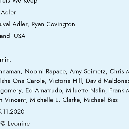
rets We Keep
 Adler
uval Adler, Ryan Covington
land: USA
 min.
Kinnaman, Noomi Rapace, Amy Seimetz, Chris 
lsha Ona Carole, Victoria Hill, David Maldona
tgomery, Ed Amatrudo, Miluette Nalin, Frank 
 Vincent, Michelle L. Clarke, Michael Biss
5.11.2020
d © Leonine