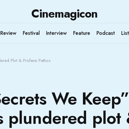
Cinemagicon
Review
Festival
Interview
Feature
Podcast
List
dered Plot & Profane Pathos
ecrets We Keep”
ts plundered plot