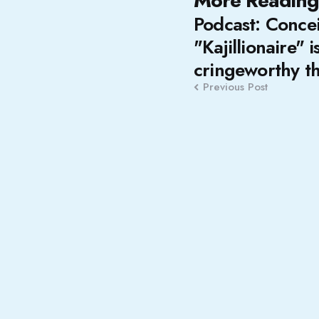
Post
More Reading
Podcast: Conce
navigation
"Kajillionaire" 
cringeworthy th
Previous Post