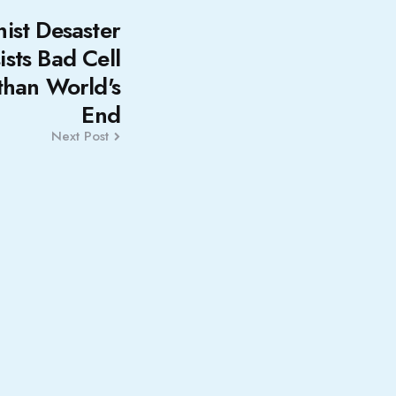
ist Desaster
ists Bad Cell
than World's
End
Next Post