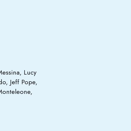
Messina, Lucy
do, Jeff Pope,
Monteleone,