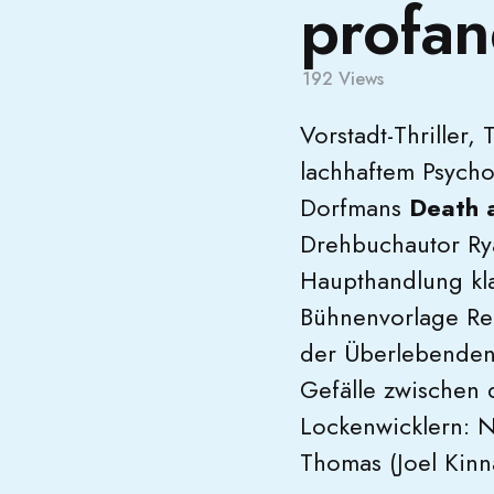
profan
192
Views
Vorstadt-Thriller,
lachhaftem Psycho-
Dorfmans
Death 
Drehbuchautor Rya
Haupthandlung kl
Bühnenvorlage Rec
der Überlebenden 
Gefälle zwischen 
Lockenwicklern: 
Thomas (Joel Kinn