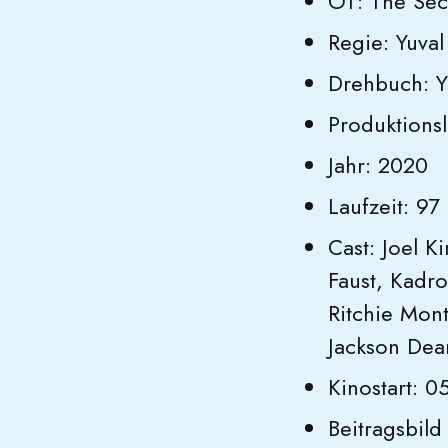
OT: The Sec
Regie: Yuval
Drehbuch: Y
Produktions
Jahr: 2020
Laufzeit: 97
Cast: Joel 
Faust, Kadro
Ritchie Mon
Jackson Dean
Kinostart: 0
Beitragsbil