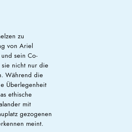
melzen zu
ng von Ariel
 und sein Co-
sie nicht nur die
n. Während die
he Überlegenheit
as ethische
alander mit
auplatz gezogenen
erkennen meint.