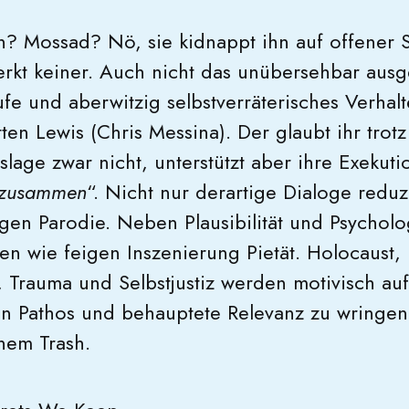
en? Mossad? Nö, sie kidnappt ihn auf offener 
Merkt keiner. Auch nicht das unübersehbar au
ufe und aberwitzig selbstverräterisches Verhal
ten Lewis (Chris Messina). Der glaubt ihr trot
slage zwar nicht, unterstützt aber ihre Exekut
s zusammen
“. Nicht nur derartige Dialoge reduz
ligen Parodie. Neben Plausibilität und Psychol
en wie feigen Inszenierung Pietät. Holocaust,
 Trauma und Selbstjustiz werden motivisch au
en Pathos und behauptete Relevanz zu wringen.
nem Trash.