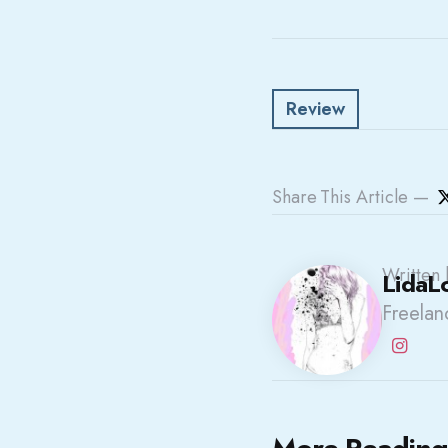
Review
Share
This Article
Written 
LidaL
Freelanc