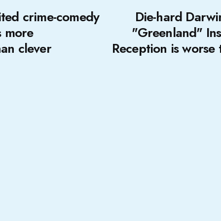
ited crime-comedy
Die-hard Darwin
is more
"Greenland" Ins
an clever
Reception is worse 