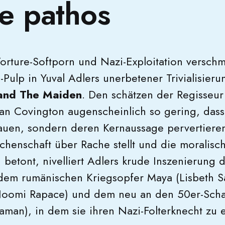
e pathos
 Torture-Softporn und Nazi-Exploitation versch
Pulp in Yuval Adlers unerbetener Trivialisieru
and The Maiden
. Den schätzen der Regisseur
n Covington augenscheinlich so gering, dass 
auen, sondern deren Kernaussage pervertiere
henschaft über Rache stellt und die moralisc
betont, nivelliert Adlers krude Inszenierung d
dem rumänischen Kriegsopfer Maya (Lisbeth S
Noomi Rapace) und dem neu an den 50er-Sch
aman), in dem sie ihren Nazi-Folterknecht zu 