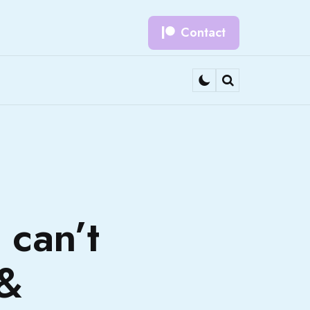
Contact
Search
 can’t
 &