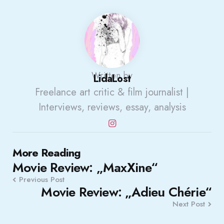
Written by
LidaLost
Freelance art critic & film journalist |
Interviews, reviews, essay, analysis
Post
More Reading
Movie Review: „MaxXine“
navigation
Previous Post
Movie Review: „Adieu Chérie“
Next Post