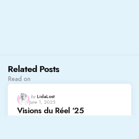
Related Posts
Read on
Posted
by
LidaLost
June 1, 2025
by
Visions du Réel ‘25
Highlights: “Afternoons of
Solitude”