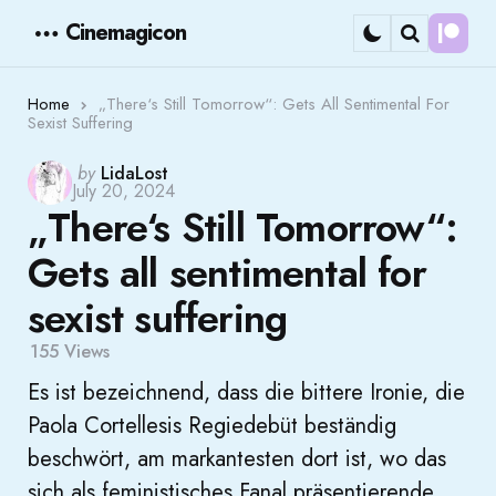
Cinemagicon
Cont
Menu
Search
Home
„There‘s Still Tomorrow“: Gets All Sentimental For
Sexist Suffering
Posted
by
LidaLost
July 20, 2024
by
„There‘s Still Tomorrow“:
Gets all sentimental for
sexist suffering
155
Views
Es ist bezeichnend, dass die bittere Ironie, die
Paola Cortellesis Regiedebüt beständig
beschwört, am markantesten dort ist, wo das
sich als feministisches Fanal präsentierende