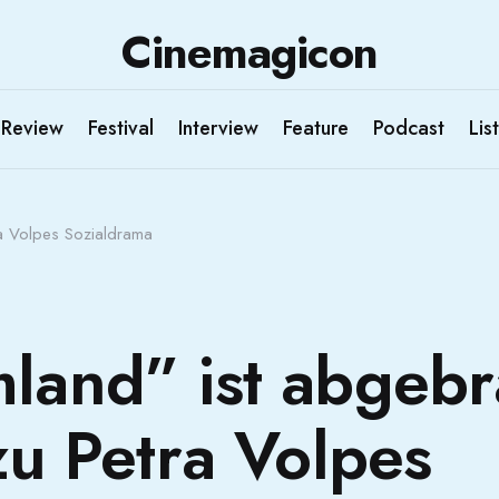
Cinemagicon
Review
Festival
Interview
Feature
Podcast
List
ra Volpes Sozialdrama
land” ist abgeb
 zu Petra Volpes