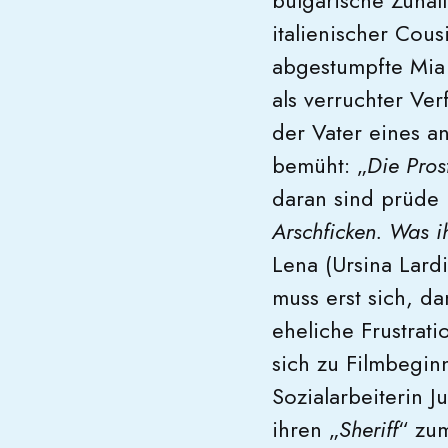
bulgarische Zuhält
italienischer Cou
abgestumpfte Mia 
als verruchter Ve
der Vater eines a
bemüht: „
Die Pros
daran sind prüde 
Arschficken. Was i
Lena (Ursina Lard
muss erst sich, da
eheliche Frustrat
sich zu Filmbegin
Sozialarbeiterin J
ihren „
Sheriff
“ zum