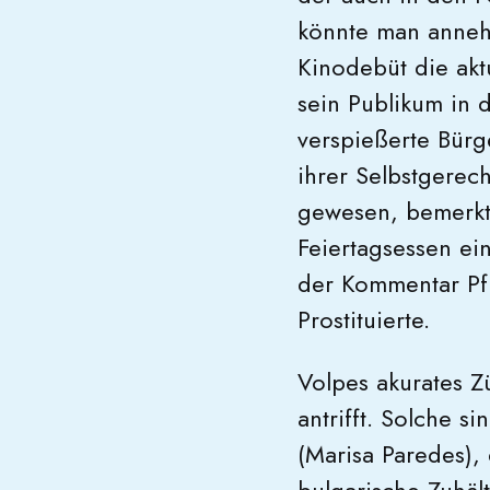
könnte man anneh
Kinodebüt die akt
sein Publikum in d
verspießerte Bürg
ihrer Selbstgerec
gewesen, bemerkt 
Feiertagsessen einl
der Kommentar Pfl
Prostituierte.
Volpes akurates Z
antrifft. Solche s
(Marisa Paredes),