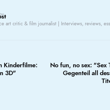
by
ost
e art critic & film journalist | Interviews, reviews, es
n Kinderfilme:
No fun, no sex: "Sex 
an 3D"
Gegenteil all de
Tit