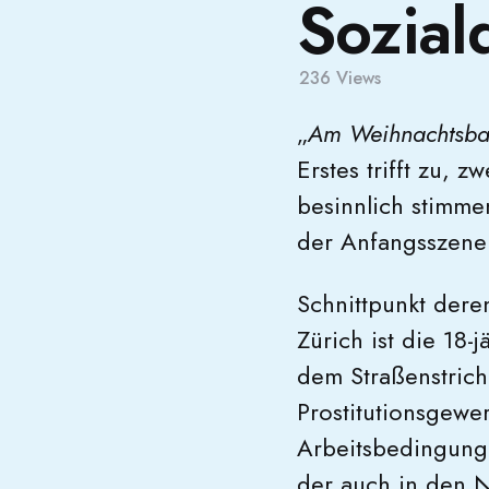
Sozial
236
Views
„
Am Weihnachtsbaum
Erstes trifft zu, 
besinnlich stimme
der Anfangsszene 
Schnittpunkt dere
Zürich ist die 18-
dem Straßenstrich
Prostitutionsgewe
Arbeitsbedingunge
der auch in den 