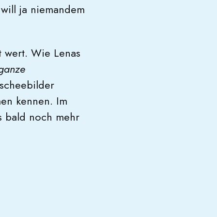
 will ja niemandem
 wert. Wie Lenas
 ganze
ischeebilder
men kennen. Im
as bald noch mehr