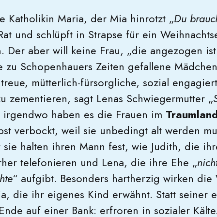
e Katholikin Maria, der Mia hinrotzt „
Du brauch
 Rat und schlüpft in Strapse für ein Weihnacht
. Der aber will keine Frau, „die angezogen ist
 zu Schopenhauers Zeiten gefallene Mädchen 
reue, mütterlich-fürsorgliche, sozial engagier
zu zementieren, sagt Lenas Schwiegermutter „
r irgendwo haben es die Frauen im
Traumlan
st verbockt, weil sie unbedingt alt werden mu
sie halten ihren Mann fest, wie Judith, die ih
rher telefonieren und Lena, die ihre Ehe „
nich
hte
“ aufgibt. Besonders hartherzig wirken di
, die ihr eigenes Kind erwähnt. Statt seiner e
 Ende auf einer Bank: erfroren in sozialer Kälte.