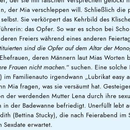
er, der sie mit falschen Versprechen gelockt h
sin, der Mia verschleppen will. Schließlich di
selbst. Sie verkörpert das Kehrbild des Klisc
rführerin: das Opfer. So war es schon bei Sch
nderen Freiers während eines anderen Feiert
tituierten sind die Opfer auf dem Altar der Mon
Ehefrauen, deren Männern laut Mias Worten be
hre Frauen nicht machen.
“ suchen. Eine solche 
i) im Familienauto irgendwann „Lubrikat easy a
nn Mia fragen, was sie versäumt hat. Gesteiger
ion der werdenden Mutter Lena durch ihre sexue
n in der Badewanne befriedigt. Unerfüllt lebt 
udith (Bettina Stucky), die nach Feierabend im
 Sexdate erwartet.