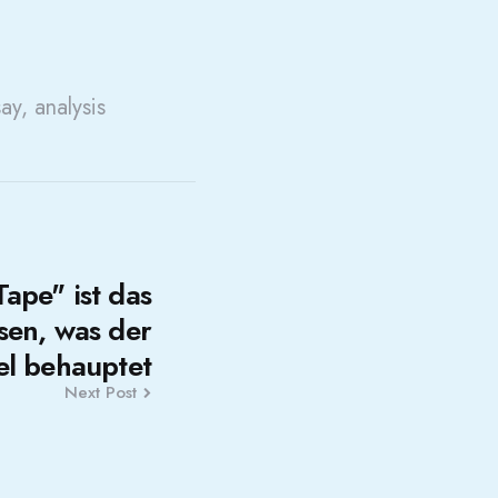
say, analysis
Tape" ist das
ssen, was der
el behauptet
Next Post