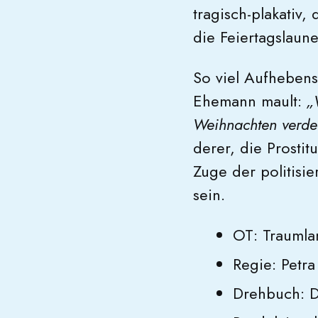
tragisch-plakativ
die Feiertagslaun
So viel Aufheben
Ehemann mault:
„
Weihnachten verd
derer, die Prosti
Zuge der politisi
sein.
OT: Traumla
Regie: Petra
Drehbuch: D