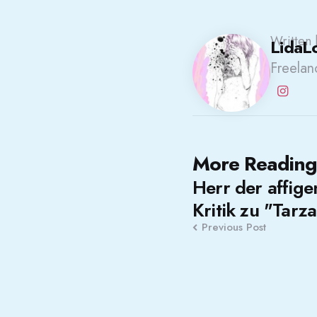
Written 
LidaL
Freelanc
Post
More Reading
Herr der affige
navigation
Kritik zu "Tarz
Previous Post