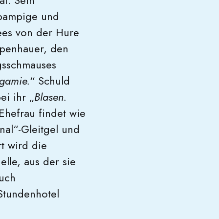
at. Sein
e pampige und
hees von der Hure
openhauer, den
agsschmauses
ogamie.
“ Schuld
i ihr „
Blasen.
Ehefrau findet wie
nal“-Gleitgel und
t wird die
lle, aus der sie
auch
 Stundenhotel