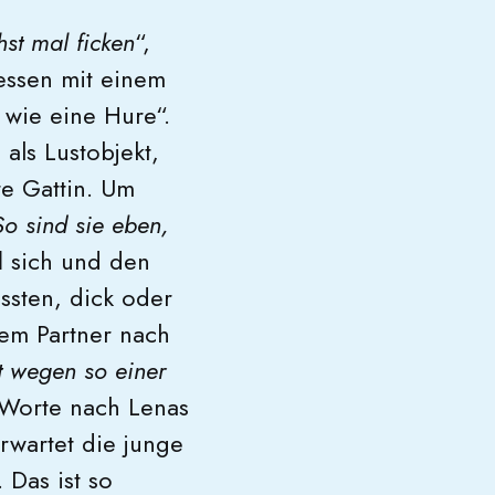
st mal ficken
“,
sessen mit einem
 wie eine Hure“.
als Lustobjekt,
te Gattin. Um
So sind sie eben,
d
sich und den
ssten, dick oder
rem Partner nach
t wegen so einer
e Worte nach Lenas
rwartet die junge
 Das ist so