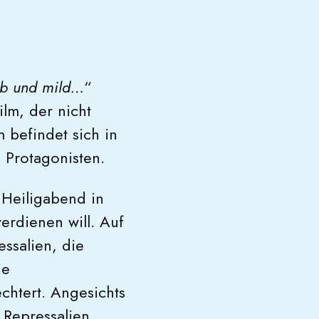
ieb und mild…
“
ilm, der nicht
 befindet sich in
 Protagonisten.
 Heiligabend in
verdienen will. Auf
ssalien, die
ie
chtert. Angesichts
Repressalien