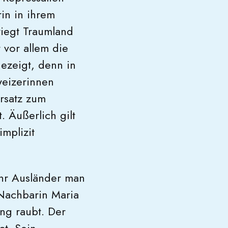
in in ihrem
wiegt Traumland
 vor allem die
gezeigt, denn in
weizerinnen
ersatz zum
t. Äußerlich gilt
mplizit
ehr Ausländer man
 Nachbarin Maria
ung raubt. Der