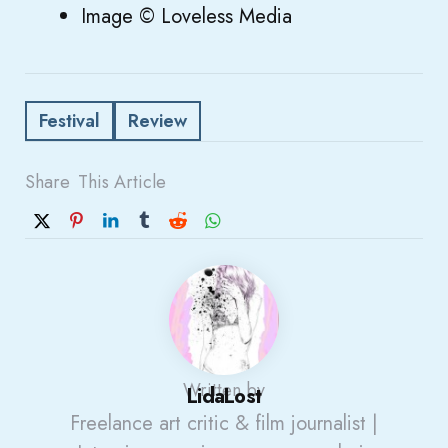
Image © Loveless Media
Festival
Review
Share
This Article
Written by
LidaLost
Freelance art critic & film journalist |