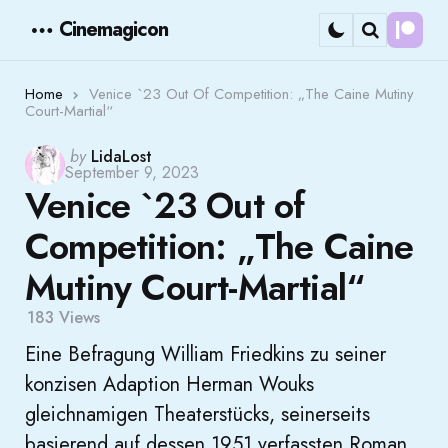
Cinemagicon
Cont
Menu
Search
Home
Venice `23 Out Of Competition: „The Caine Mutiny
Court-Martial“
Posted
by
LidaLost
September 9, 2023
by
Venice `23 Out of
Competition: „The Caine
Mutiny Court-Martial“
183
Views
Eine Befragung William Friedkins zu seiner
konzisen Adaption Herman Wouks
gleichnamigen Theaterstücks, seinerseits
basierend auf dessen 1951 verfassten Roman.