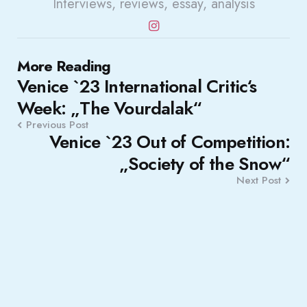
Interviews, reviews, essay, analysis
Post
More Reading
Venice `23 International Critic‘s
navigation
Week: „The Vourdalak“
Previous Post
Venice `23 Out of Competition:
„Society of the Snow“
Next Post