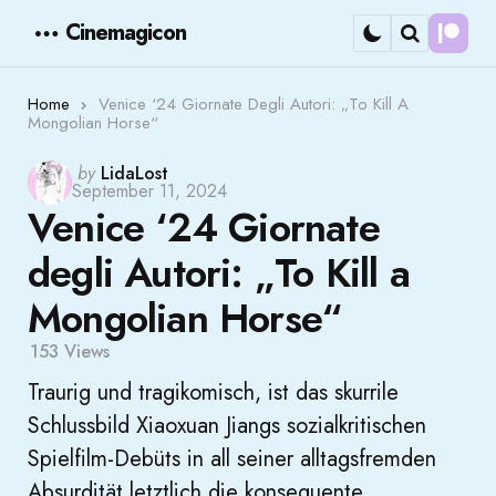
Cinemagicon
Cont
Menu
Search
Home
Venice ‘24 Giornate Degli Autori: „To Kill A
Mongolian Horse“
Posted
by
LidaLost
September 11, 2024
by
Venice ‘24 Giornate
degli Autori: „To Kill a
Mongolian Horse“
153
Views
Traurig und tragikomisch, ist das skurrile
Schlussbild Xiaoxuan Jiangs sozialkritischen
Spielfilm-Debüts in all seiner alltagsfremden
Absurdität letztlich die konsequente