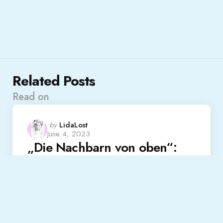
Related Posts
Read on
Posted
by
LidaLost
June 4, 2023
by
„Die Nachbarn von oben“:
Sexy Spaß für reiche Spießer
Read More
Review