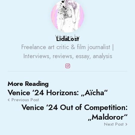
Written by
LidaLost
Freelance art critic & film journalist |
Interviews, reviews, essay, analysis
Post
More Reading
Venice ‘24 Horizons: „Aïcha“
navigation
Previous Post
Venice ‘24 Out of Competition:
„Maldoror“
Next Post