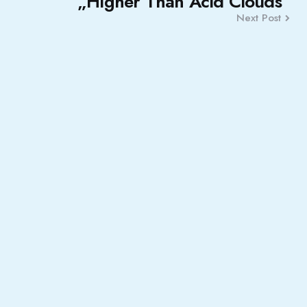
„Higher Than Acid Clouds“
Next Post