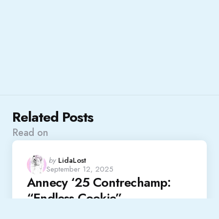
Related Posts
Read on
Posted
by
LidaLost
September 12, 2025
by
Annecy ‘25 Contrechamp:
“Endless Cookie”