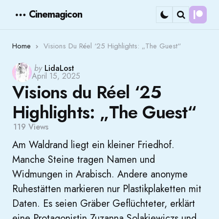
Cinemagicon
Cont
Menu
Search
Home
Visions Du Réel ‘25 Highlights: „The Guest“
Posted
by
LidaLost
April 15, 2025
by
Visions du Réel ‘25
Highlights: „The Guest“
119
Views
Am Waldrand liegt ein kleiner Friedhof.
Manche Steine tragen Namen und
Widmungen in Arabisch. Andere anonyme
Ruhestätten markieren nur Plastikplaketten mit
Daten. Es seien Gräber Geflüchteter, erklärt
eine Protagonistin Zuzanna Solakiewiczs und