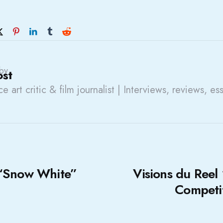
by
ost
e art critic & film journalist | Interviews, reviews, es
 “Snow White”
Visions du Reel
Competi