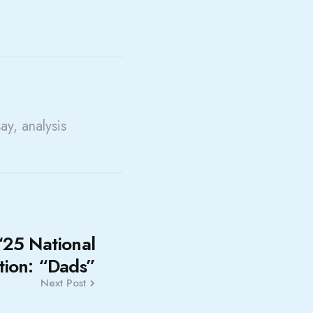
say, analysis
 ‘25 National
tion: “Dads”
Next Post