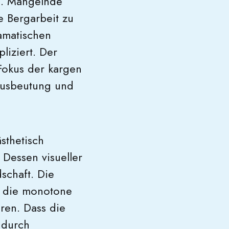
n. Mangelnde
e Bergarbeit zu
amatischen
liziert. Der
Fokus der kargen
 Ausbeutung und
sthetisch
 Dessen visueller
schaft. Die
r die monotone
eren. Dass die
 durch