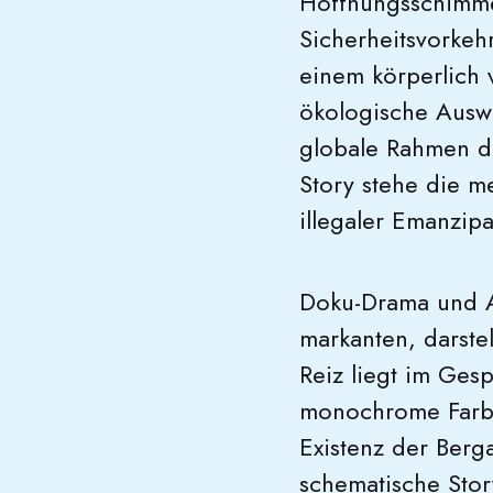
Hoffnungsschimme
Sicherheitsvorkeh
einem körperlich 
ökologische Auswi
globale Rahmen de
Story stehe die m
illegaler Emanzip
Doku-Drama und A
markanten, darste
Reiz liegt im Ges
monochrome Farb-
Existenz der Berga
schematische Stor