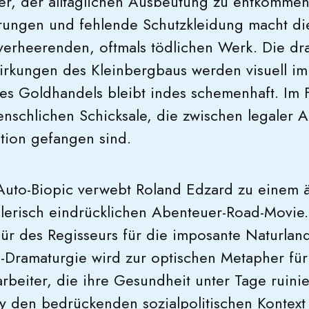
r, der alltäglichen Ausbeutung zu entkomme
rungen und fehlende Schutzkleidung macht di
verheerenden, oftmals tödlichen Werk. Die dr
rkungen des Kleinbergbaus werden visuell imp
s Goldhandels bleibt indes schemenhaft. Im 
enschlichen Schicksale, die zwischen legaler
ation gefangen sind.
uto-Biopic verwebt Roland Edzard zu einem ä
llerisch eindrücklichen Abenteuer-Road-Movie.
pür des Regisseurs für die imposante Naturland
Dramaturgie wird zur optischen Metapher fü
rbeiter, die ihre Gesundheit unter Tage ruini
y den bedrückenden sozialpolitischen Kontext