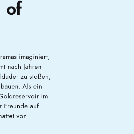
 of
ramas imaginiert,
mt nach Jahren
oldader zu stoßen,
ubauen. Als ein
Goldreservoir im
r Freunde auf
hattet von