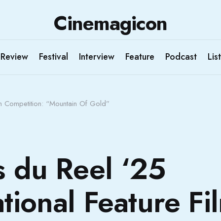
Cinemagicon
Review
Festival
Interview
Feature
Podcast
List
ilm Competition: “Mountain Of Gold”
s du Reel ‘25
ational Feature Fi