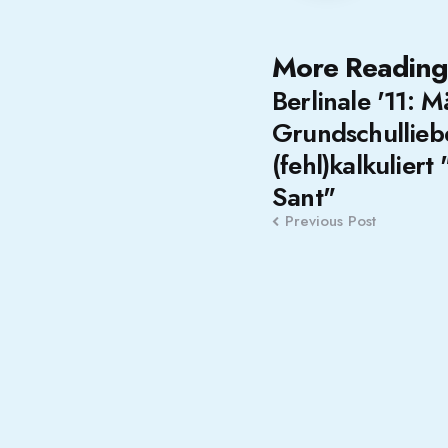
Post
More Reading
Berlinale '11: 
navigation
Grundschullieb
(fehl)kalkulier
Sant"
Previous Post