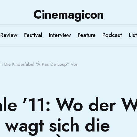
Cinemagicon
Review
Festival
Interview
Feature
Podcast
List
ch Die Kinderfabel “À Pas De Loup” Vor
ale ’11: Wo der W
 wagt sich die