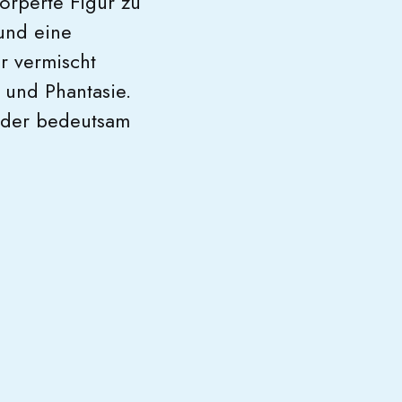
örperte Figur zu
und eine
r vermischt
 und Phantasie.
nder bedeutsam