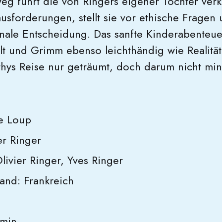
eg führt die von Ringers eigener Tochter verk
sforderungen, stellt sie vor ethische Fragen 
onale Entscheidung. Das sanfte Kinderabenteue
lt und Grimm ebenso leichthändig wie Realität
thys Reise nur geträumt, doch darum nicht mi
de Loup
er Ringer
ivier Ringer, Yves Ringer
land: Frankreich
 min