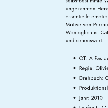
selbstbestimmte W
ungekannten Herau
essentielle emoti
Motive von Perrau
Womöglich ist Ca
und sehenswert.
OT: A Pas 
Regie: Olivi
Drehbuch: Ol
Produktions
Jahr: 2010
Laufzeit: 77