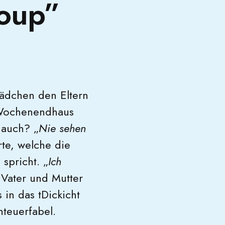
loup”
 Mädchen den Eltern
 Wochenendhaus
 auch? „
Nie sehen
te, welche die
spricht. „
Ich
y Vater und Mutter
in das tDickicht
nteuerfabel.