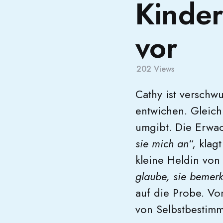
Kinder
vor
202
Views
Cathy ist verschwu
entwichen. Gleic
umgibt. Die Erwac
sie mich an
“, kla
kleine Heldin von 
glaube, sie bemerk
auf die Probe. Vo
von Selbstbestimm