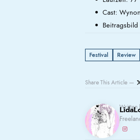
Cast: Wynon
Beitragsbild
Festival
Review
Share
This Article
Written 
LidaL
Freelanc