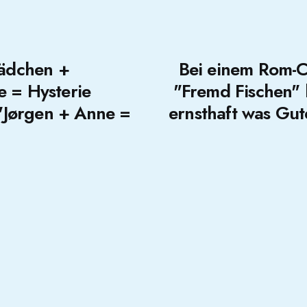
Mädchen +
Bei einem Rom-C
e = Hysterie
"Fremd Fischen"
t "Jørgen + Anne =
ernsthaft was Gut