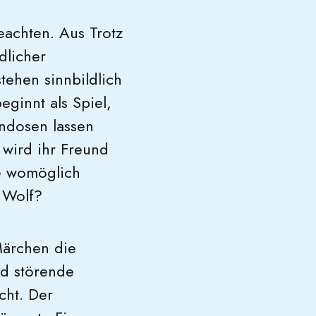
eachten. Aus Trotz
dlicher
ehen sinnbildlich
eginnt als Spiel,
ndosen lassen
 wird ihr Freund
e womöglich
r Wolf?
Märchen die
nd störende
cht. Der