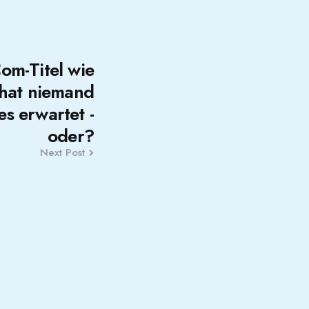
om-Titel wie
 hat niemand
es erwartet -
oder?
Next Post