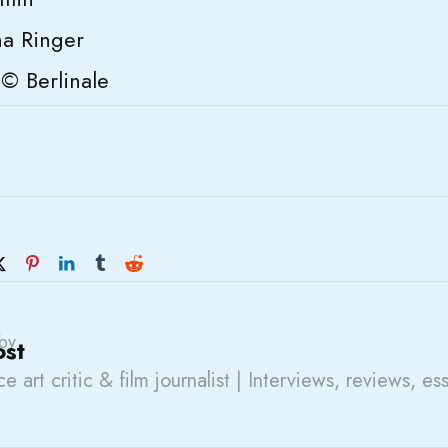
a Ringer
 © Berlinale
by
ost
e art critic & film journalist | Interviews, reviews, es