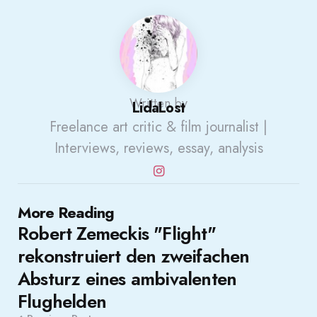
Written by
LidaLost
Freelance art critic & film journalist |
Interviews, reviews, essay, analysis
Post
More Reading
Robert Zemeckis "Flight"
navigation
rekonstruiert den zweifachen
Absturz eines ambivalenten
Flughelden