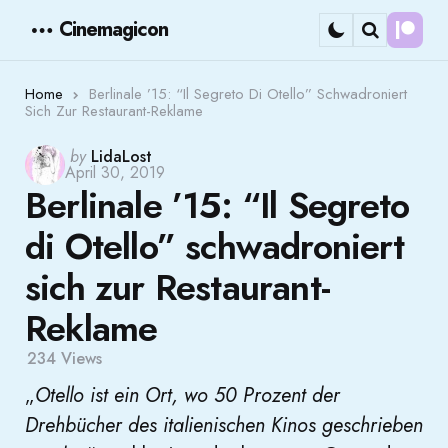
Cinemagicon
Cont
Menu
Search
Home
Berlinale ’15: “Il Segreto Di Otello” Schwadroniert
Sich Zur Restaurant-Reklame
Posted
by
LidaLost
April 30, 2019
by
Berlinale ’15: “Il Segreto
di Otello” schwadroniert
sich zur Restaurant-
Reklame
234
Views
„
Otello ist ein Ort, wo 50 Prozent der
Drehbücher
des italienischen Kinos geschrieben