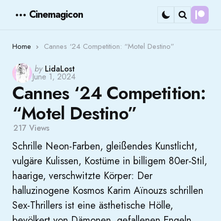
Cinemagicon
Cont
Menu
Search
Home
Cannes ‘24 Competition: “Motel Destino”
Posted
by
LidaLost
June 1, 2024
by
Cannes ‘24 Competition:
“Motel Destino”
217
Views
Schrille Neon-Farben, gleißendes Kunstlicht,
vulgäre Kulissen, Kostüme in billigem 80er-Stil,
haarige, verschwitzte Körper: Der
halluzinogene Kosmos Karim Aïnouzs schrillen
Sex-Thrillers ist eine ästhetische Hölle,
bevölkert von Dämonen, gefallenen Engeln