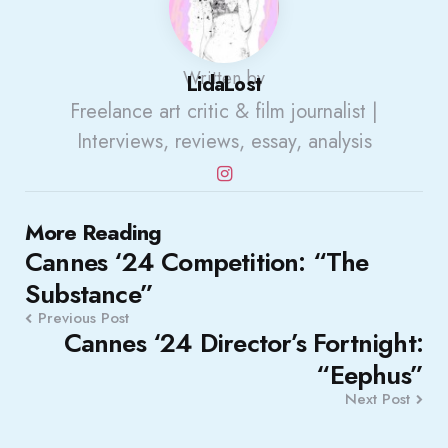
Written by
LidaLost
Freelance art critic & film journalist |
Interviews, reviews, essay, analysis
Post
More Reading
Cannes ‘24 Competition: “The
navigation
Substance”
Previous Post
Cannes ‘24 Director’s Fortnight:
“Eephus”
Next Post