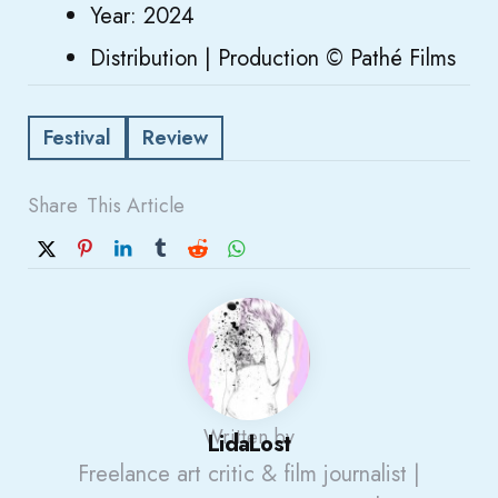
Year: 2024
Distribution | Production © Pathé Films
Festival
Review
Share
This Article
Written by
LidaLost
Freelance art critic & film journalist |