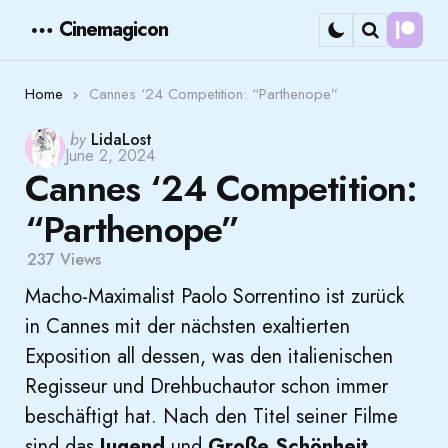
Cinemagicon
Cont
Menu
Search
Home
Cannes ‘24 Competition: “Parthenope”
Posted
by
LidaLost
June 2, 2024
by
Cannes ‘24 Competition:
“Parthenope”
237
Views
Macho-Maximalist Paolo Sorrentino ist zurück
in Cannes mit der nächsten exaltierten
Exposition all dessen, was den italienischen
Regisseur und Drehbuchautor schon immer
beschäftigt hat. Nach den Titel seiner Filme
sind das
Jugend
und
Große Schönheit
.