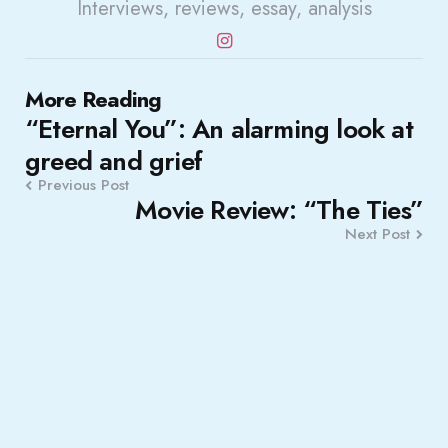
Interviews, reviews, essay, analysis
Post
More Reading
“Eternal You”: An alarming look at
navigation
greed and grief
Previous Post
Movie Review: “The Ties”
Next Post