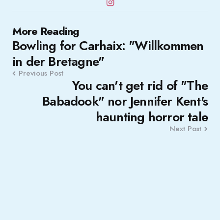
Post
More Reading
Bowling for Carhaix: "Willkommen
navigation
in der Bretagne"
Previous Post
You can't get rid of "The
Babadook" nor Jennifer Kent's
haunting horror tale
Next Post