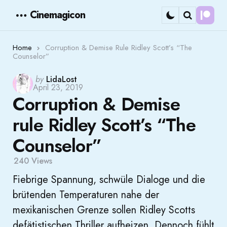
Cinemagicon
Cont
Menu
Search
Home
Corruption & Demise Rule Ridley Scott’s “The
Counselor”
Posted
by
LidaLost
April 23, 2019
by
Corruption & Demise
rule Ridley Scott’s “The
Counselor”
240
Views
Fiebrige Spannung, schwüle Dialoge und die
brütenden Temperaturen nahe der
mexikanischen Grenze sollen Ridley Scotts
defätistischen Thriller aufheizen. Dennoch fühlt