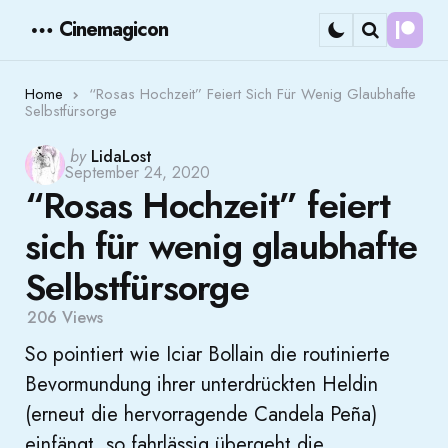
Cinemagicon
Cont
Menu
Search
Home
“Rosas Hochzeit” Feiert Sich Für Wenig Glaubhafte
Selbstfürsorge
Posted
by
LidaLost
September 24, 2020
by
“Rosas Hochzeit” feiert
sich für wenig glaubhafte
Selbstfürsorge
206
Views
So pointiert wie Iciar Bollain die routinierte
Bevormundung ihrer unterdrückten Heldin
(erneut die hervorragende Candela Peña)
einfängt, so fahrlässig übergeht die