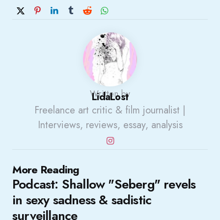
Written by
LidaLost
Freelance art critic & film journalist |
Interviews, reviews, essay, analysis
Post
More Reading
Podcast: Shallow "Seberg" revels
navigation
in sexy sadness & sadistic
surveillance