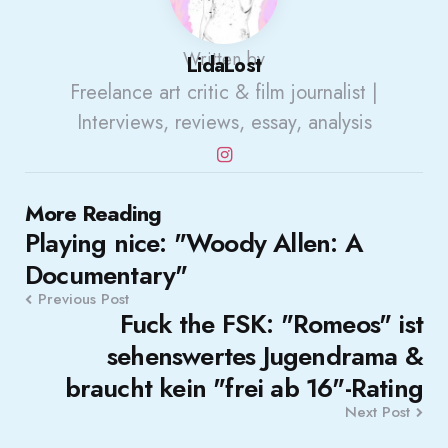
Written by
LidaLost
Freelance art critic & film journalist |
Interviews, reviews, essay, analysis
Post
More Reading
Playing nice: "Woody Allen: A
navigation
Documentary"
Previous Post
Fuck the FSK: "Romeos" ist
sehenswertes Jugendrama &
braucht kein "frei ab 16"-Rating
Next Post