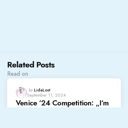
Related Posts
Read on
Posted
by
LidaLost
September 11, 2024
by
Venice ‘24 Competition: „I‘m
still here“
Read More
Festival