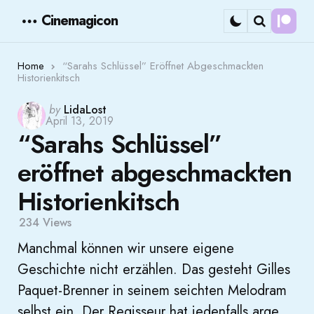
Cinemagicon
Cont
Menu
Search
Home
“Sarahs Schlüssel” Eröffnet Abgeschmackten
Historienkitsch
Posted
by
LidaLost
April 13, 2019
by
“Sarahs Schlüssel”
eröffnet abgeschmackten
Historienkitsch
234
Views
Manchmal können wir unsere eigene
Geschichte nicht erzählen. Das gesteht Gilles
Paquet-Brenner in seinem seichten Melodram
selbst ein. Der Regisseur hat jedenfalls arge