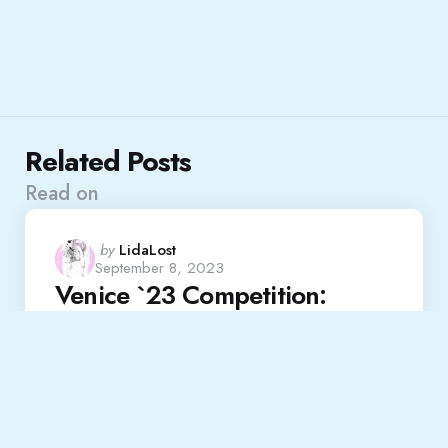
Related Posts
Read on
Posted
by
LidaLost
September 8, 2023
by
Venice `23 Competition:
„Origin“
Read More
Festival