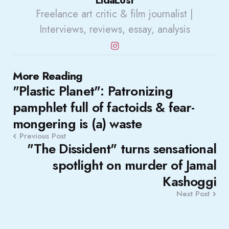
LidaLost
Freelance art critic & film journalist |
Interviews, reviews, essay, analysis
Post
More Reading
"Plastic Planet": Patronizing
navigation
pamphlet full of factoids & fear-
mongering is (a) waste
Previous Post
"The Dissident" turns sensational
spotlight on murder of Jamal
Kashoggi
Next Post