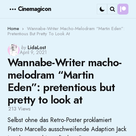
Cinemagicon
Cont
Menu
Search
Home
Wannabe-Writer Macho-Melodram “Martin Eden”:
Pretentious But Pretty To Look At
Posted
by
LidaLost
April 9, 2021
by
Wannabe-Writer macho-
melodram “Martin
Eden”: pretentious but
pretty to look at
213
Views
Selbst ohne das Retro-Poster proklamiert
Pietro Marcello ausschweifende Adaption Jack