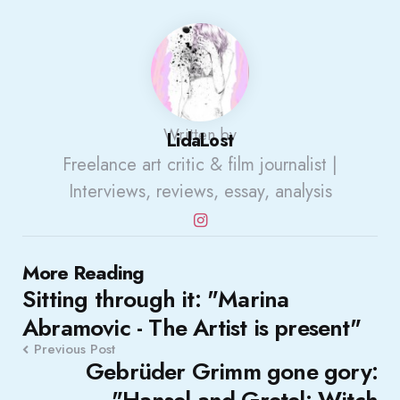
Written by
LidaLost
Freelance art critic & film journalist |
Interviews, reviews, essay, analysis
Post
More Reading
Sitting through it: "Marina
navigation
Abramovic - The Artist is present"
Previous Post
Gebrüder Grimm gone gory:
"Hansel and Gretel: Witch