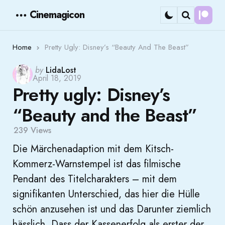
Cinemagicon
Cont
Menu
Search
Home
Pretty Ugly: Disney’s “Beauty And The Beast”
Posted
by
LidaLost
April 18, 2019
by
Pretty ugly: Disney’s
“Beauty and the Beast”
239
Views
Die Märchenadaption mit dem Kitsch-
Kommerz-Warnstempel ist das filmische
Pendant des Titelcharakters – mit dem
signifikanten Unterschied, das hier die Hülle
schön anzusehen ist und das Darunter ziemlich
hässlich. Dass der Kassenerfolg als erster der